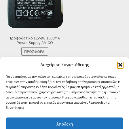
Τροφοδοτικό 12V-DC 1000mA
Power Supply ΑMIGO
ΠΡΟΣΦΟΡΆ!
Original
Η
€
8.90
€
7.90
Τελική τιμή
Διαχείριση Συγκατάθεσης
price
τρέχουσα
Προσθήκη στο καλάθι
Για να παρέχουμε την καλύτερη εμπειρία, χρησιμοποιούμε τεχνολογίες όπως
was:
τιμή
cookies για την αποθήκευση ή/και την πρόσβαση σε πληροφορίες συσκευών. Η
€8.90.
είναι:
συγκατάθεση για τις εν λόγω τεχνολογίες θα μας επιτρέψει να επεξεργαστούμε
€7.90.
δεδομένα προσωπικού χαρακτήρα, όπως συμπεριφορά περιήγησης ή μοναδικά
αναγνωριστικά σε αυτόν τον ιστότοπο. Η μη συγκατάθεση ή η ανάκληση της
συγκατάθεσης, μπορεί να επηρεάσει αρνητικά ορισμένες λειτουργίες και
δυνατότητες.
© CA-MICROLAND 2026
Powered by
Papaki Managed WordPress with
Αποδοχή