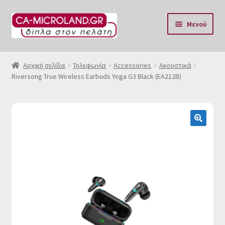
Απευθείας
Μετάβαση
Μενού
μετάβαση
σε
στην
περιεχόμενο
Αρχική
πλοήγηση
Αρχική σελίδα
Τηλεφωνία
Accessories
Ακουστικά
Riversong True Wireless Earbuds Yoga G3 Black (EA212B)
Η Eταιρία μας
Επικοινωνία & Ωράριο
Αποστολές
🔍
Τρόποι Πληρωμής
Όροι Χρήσης
Πολιτική επιστροφών