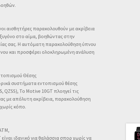
βοηθών.
οι αισθητήρες παρακολουθούν με ακρίβεια
οξυγόνο στο αίμα, βοηθώντας στην
είας σας. Η αυτόματη παρακολούθηση ύπνου
πνου και προσφέρει ολοκληρωμένη ανάλυση
ντοπισμού Θέσης
ορικά συστήματα εντοπισμού θέσης
, QZSS), Το Motive 10GT πλοηγεί τις
σας με απόλυτη ακρίβεια, παρακολούθηση
χωρίς κόπο.
ATM,
 είναι ιδανικό για θαλάσσια σπορ χωρίς να