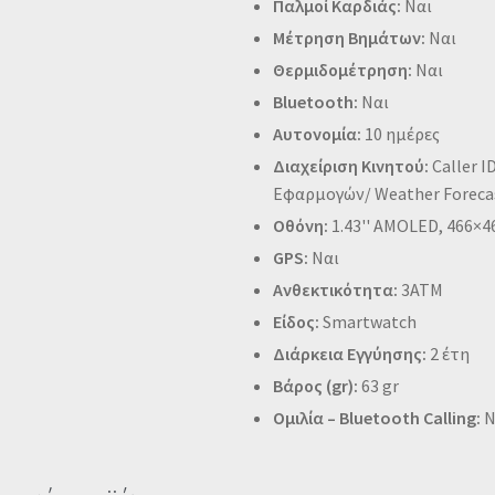
Παλμοί Καρδιάς:
Ναι
Μέτρηση Βημάτων:
Ναι
Θερμιδομέτρηση:
Ναι
Bluetooth:
Ναι
Αυτονομία:
10 ημέρες
Διαχείριση Κινητού:
Caller I
Εφαρμογών/ Weather Foreca
Οθόνη:
1.43'' AMOLED, 466×46
GPS:
Ναι
Ανθεκτικότητα:
3ATM
Είδος:
Smartwatch
Διάρκεια Εγγύησης:
2 έτη
Βάρος (gr):
63 gr
Ομιλία – Bluetooth Calling:
Ν