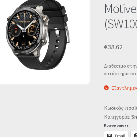
🔍
Motive
(SW10
€
38.62
Διαθέσιμο στη
κατάστημα εντ
Εξαντλημέ
Κωδικός προϊ
Κατηγορία:
Sm
Κοινοποιήστε:
Email