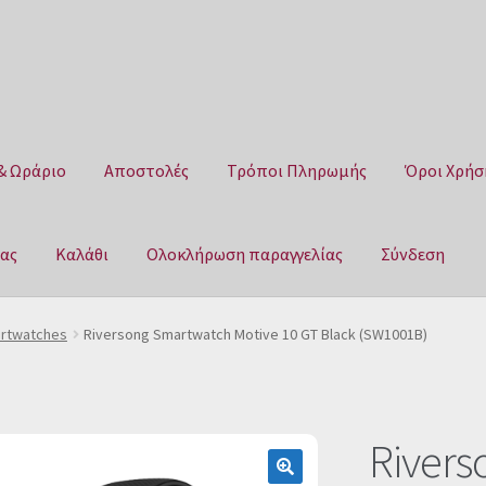
& Ωράριο
Αποστολές
Τρόποι Πληρωμής
Όροι Χρήσ
μας
Καλάθι
Ολοκλήρωση παραγγελίας
Σύνδεση
Αποστολές
Τρόποι Πληρωμής
Όροι Χρήσης
Πολιτική επιστροφ
rtwatches
Riversong Smartwatch Motive 10 GT Black (SW1001B)
αγγελίας
Σύνδεση
Rivers