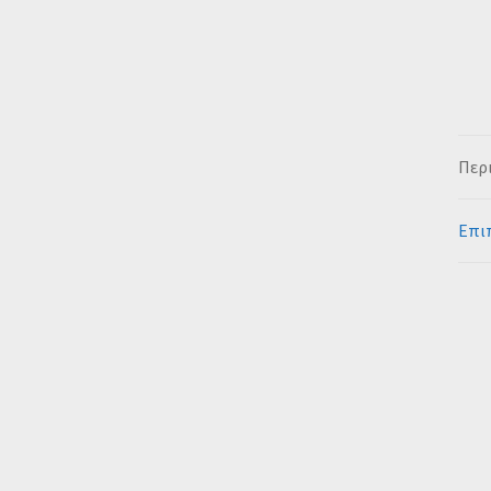
Περ
Επι