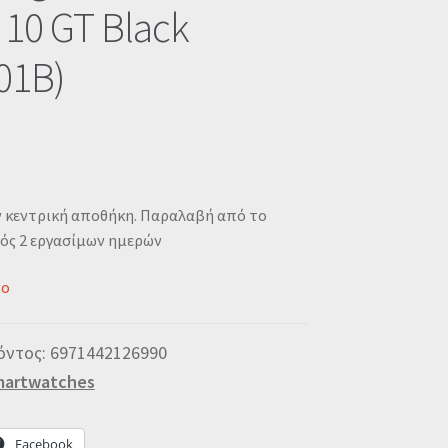
 10 GT Black
01B)
ν κεντρική αποθήκη. Παραλαβή από το
ός 2 εργασίμων ημερών
νο
όντος:
6971442126990
artwatches
Facebook