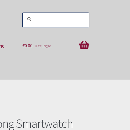
ης
€
0.00
0 τεμάχια
ών
ong Smartwatch