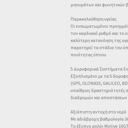
μηνυμάτων και φωνητικών 
Παρακολούθηση υγείας
Οι ενσωματωμένοι προηγμέν
τον καρδιακό ρυθμό και το 
καλύτερη κατανόηση της υγ
παρατηρεί τα στάδια του ύ
ποιότητας ύπνου.
5 Δορυφορικά Συστήματα Ε
Εξοπλισμένο με τα 5 δορυφ
(GPS, GLONASS, GALILEO, BDS
υπαίθριες δραστηριότητές 
διαδρομών και αποστάσεων 
Αξιόπιστη αντοχή στο νερό
Με αδιάβροχη βαθμολογία 3
Το έξυπνο ρολόι Motive 10GT