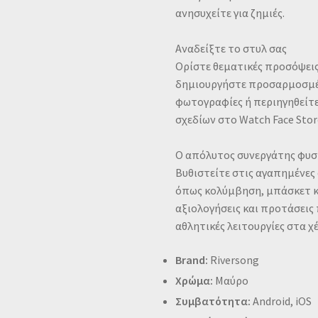
ανησυχείτε για ζημιές.
Αναδείξτε το στυλ σας
Ορίστε θεματικές προσόψεις 
δημιουργήστε προσαρμοσμέ
φωτογραφίες ή περιηγηθείτ
σχεδίων στο Watch Face Stor
Ο απόλυτος συνεργάτης φυσ
Βυθιστείτε στις αγαπημένες
όπως κολύμβηση, μπάσκετ κα
αξιολογήσεις και προτάσεις
αθλητικές λειτουργίες στα χέ
Brand:
Riversong
Χρώμα:
Μαύρο
Συμβατότητα:
Android, iOS