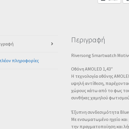
Περιγραφή
ιγραφή
Riversong Smartwatch Motive
πλέον πληροφορίες
Οθόνη AMOLED 1,43″
Η τεχνολογία οθόνης AMOLED
υψηλή αντίθεση, παρέχοντας
χώρους κάτω από το φως του
συνθήκες χαμηλού φωτισμού
Έξυπνη συνδεσιμότητα Blu
Με ενσωματωμένο ηχείο και 
την πραγματοποίηση και λή