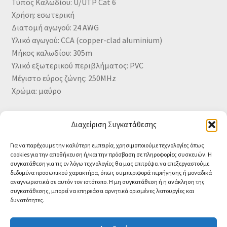
Τύπος Καλωδίου: U/UTP Cat 6
Χρήση: εσωτερική
Διατομή αγωγού: 24 AWG
Υλικό αγωγού: CCA (copper-clad aluminium)
Μήκος καλωδίου: 305m
Υλικό εξωτερικού περιβλήματος: PVC
Μέγιστο εύρος ζώνης: 250MHz
Χρώμα: μαύρο
Δήλωση συμμόρφωσης
Διαχείριση Συγκατάθεσης
https://www.data-media.gr/files/UTP-CE.pdf
Για να παρέχουμε την καλύτερη εμπειρία, χρησιμοποιούμε τεχνολογίες όπως
cookies για την αποθήκευση ή/και την πρόσβαση σε πληροφορίες συσκευών. Η
συγκατάθεση για τις εν λόγω τεχνολογίες θα μας επιτρέψει να επεξεργαστούμε
δεδομένα προσωπικού χαρακτήρα, όπως συμπεριφορά περιήγησης ή μοναδικά
αναγνωριστικά σε αυτόν τον ιστότοπο. Η μη συγκατάθεση ή η ανάκληση της
συγκατάθεσης, μπορεί να επηρεάσει αρνητικά ορισμένες λειτουργίες και
δυνατότητες.
© CA-MICROLAND 2026