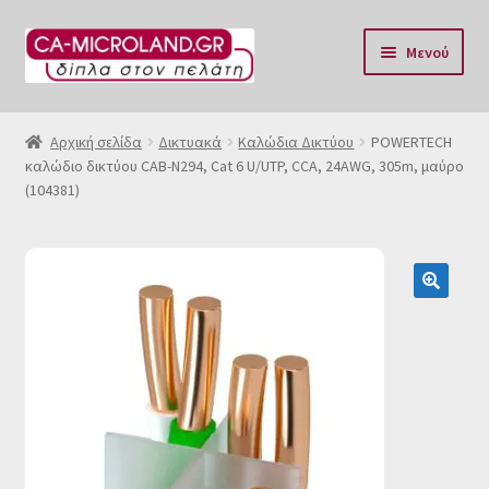
Απευθείας
Μετάβαση
Μενού
μετάβαση
σε
στην
περιεχόμενο
Αρχική
πλοήγηση
Αρχική σελίδα
Δικτυακά
Καλώδια Δικτύου
POWERTECH
καλώδιο δικτύου CAB-N294, Cat 6 U/UTP, CCA, 24AWG, 305m, μαύρο
Η Eταιρία μας
(104381)
Επικοινωνία & Ωράριο
Αποστολές
🔍
Τρόποι Πληρωμής
Όροι Χρήσης
Πολιτική επιστροφών