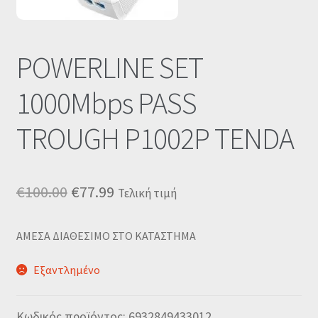
Οι Συνεργασίες μας
Καλάθι
POWERLINE SET
1000Mbps PASS
Ολοκλήρωση παραγγελίας
TROUGH P1002P TENDA
Σύνδεση
Original
Η
€
100.00
€
77.99
Τελική τιμή
price
τρέχουσα
ΑΜΕΣΑ ΔΙΑΘΕΣΙΜΟ ΣΤΟ ΚΑΤΑΣΤΗΜΑ
was:
τιμή
€100.00.
είναι:
Εξαντλημένο
€77.99.
Κωδικός προϊόντος:
6932849433012