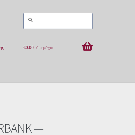
ης
€
0.00
0 τεμάχια
ών
RBANK —