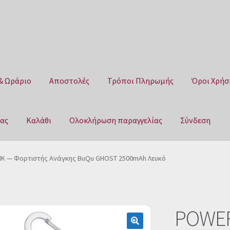
& Ωράριο
Αποστολές
Τρόποι Πληρωμής
Όροι Χρήσ
μας
Καλάθι
Ολοκλήρωση παραγγελίας
Σύνδεση
Αποστολές
Τρόποι Πληρωμής
Όροι Χρήσης
Πολιτική επιστροφ
 — Φορτιστής Ανάγκης BuQu GHOST 2500mAh Λευκό
αγγελίας
Σύνδεση
POWE