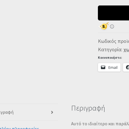
Φορτ
Ανάγκ
BuQu
GHOS
2500
Λευκό
Κωδικός προϊ
ποσό
Κατηγορία:
χω
Κοινοποιήστε:
Email
Περιγραφή
ιγραφή
Αυτό το ιδιαίτερο και παρά
πλέον πληροφορίες