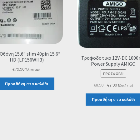
Οθόνη 15,6” slim 40pin 15.6″
Τροφοδοτικό 12V-DC 100
HD (LP156WH3)
Power Supply ΑMIGO
€
79.90
Τελική τιμή
ΠΡΟΣΦΟΡΆ!
Προσθήκη στο καλάθι
Original
Η
€
8.90
€
7.90
Τελική τιμή
price
τρέχουσα
was:
τιμή
Προσθήκη στο καλάθι
€8.90.
είναι:
€7.90.