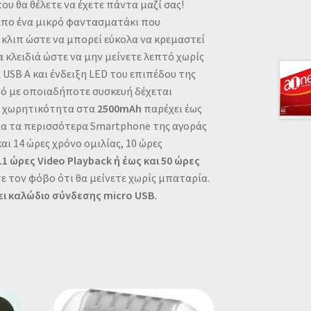
ου θα θέλετε να έχετε πάντα μαζί σας!
απο ένα μικρό φαντασματάκι που
 κλιπ ώστε να μπορεί εύκολα να κρεμαστεί
α κλειδιά ώστε να μην μείνετε λεπτό χωρίς
 USB A και ένδειξη LED του επιπέδου της
τό με οποιαδήποτε συσκευή δέχεται
ε χωρητικότητα στα
2500mAh
παρέχει έως
ια τα περισσότερα Smartphone της αγοράς
ι 14 ώρες χρόνο ομιλίας, 10 ώρες
11 ώρες Video Playback ή έως και 50 ώρες
τε τον φόβο ότι θα μείνετε χωρίς μπαταρία.
ι καλώδιο σύνδεσης micro USB.