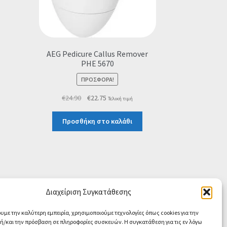
AEG Pedicure Callus Remover
PHE 5670
ΠΡΟΣΦΟΡΆ!
Original
Η
€
24.90
€
22.75
Τελική τιμή
price
τρέχουσα
was:
τιμή
Προσθήκη στο καλάθι
€24.90.
είναι:
€22.75.
Διαχείριση Συγκατάθεσης
ουμε την καλύτερη εμπειρία, χρησιμοποιούμε τεχνολογίες όπως cookies για την
/και την πρόσβαση σε πληροφορίες συσκευών. Η συγκατάθεση για τις εν λόγω