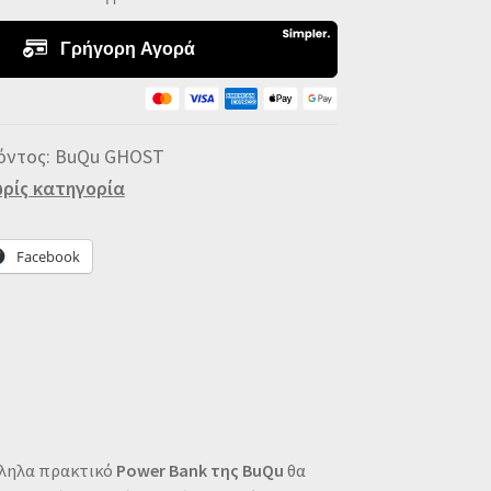
ιστής
ης
T
mAh
όντος:
BuQu GHOST
τητα
ρίς κατηγορία
Facebook
λληλα πρακτικό
Power Bank της BuQu
θα