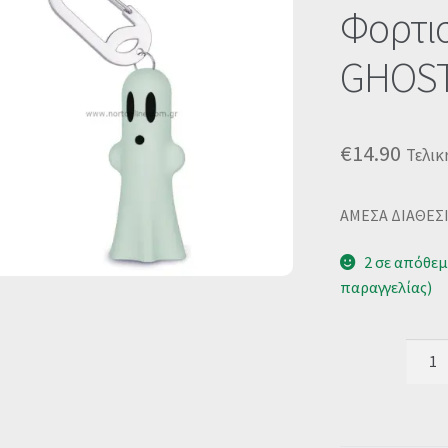
🔍
Φορτι
GHOST
€
14.90
Τελικ
ΑΜΕΣΑ ΔΙΑΘΕΣ
2 σε απόθεμ
παραγγελίας)
POWE
-
-
-