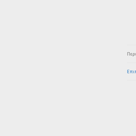
Περ
Επι