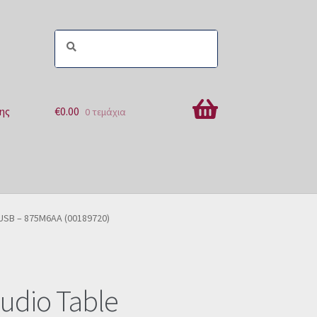
ης
€
0.00
0 τεμάχια
ών
 USB – 875M6AA (00189720)
tudio Table