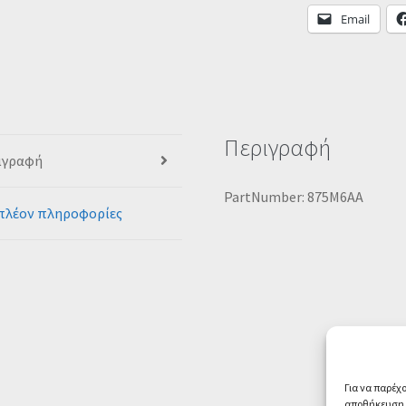
Email
Περιγραφή
ιγραφή
PartNumber: 875M6AA
πλέον πληροφορίες
Για να παρέχ
αποθήκευση ή