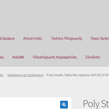
& Ωράριο
Αποστολές
Τρόποι Πληρωμής
Όροι Χρήσ
μας
Καλάθι
Ολοκλήρωση παραγγελίας
Σύνδεση
Αποστολές
Τρόποι Πληρωμής
Όροι Χρήσης
Πολιτική επιστροφ
μός
Telephony & Conference
Poly Studio Table Microphone X50 X52 X70
αγγελίας
Σύνδεση
Poly S