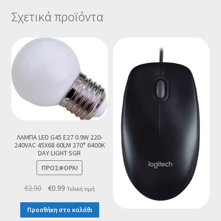
Σχετικά προϊόντα
ΛΑΜΠΑ LED G45 E27 0.9W 220-
240VAC 45X68 60LM 270° 6400K
DAY LIGHT SGR
ΠΡΟΣΦΟΡΆ!
Original
Η
€
2.90
€
0.99
Τελική τιμή
price
τρέχουσα
Προσθήκη στο καλάθι
was:
τιμή