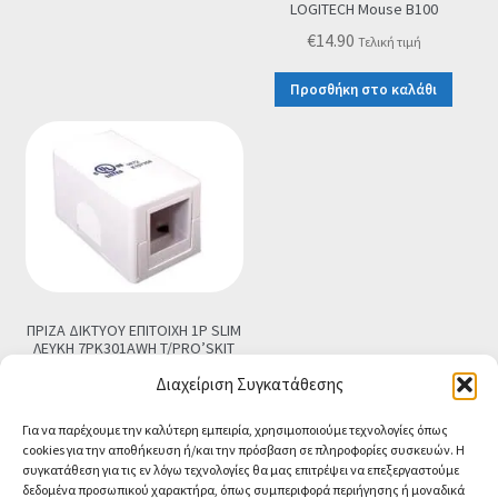
€2.90.
είναι:
LOGITECH Mouse B100
€0.99.
€
14.90
Τελική τιμή
Προσθήκη στο καλάθι
ΠΡΙΖΑ ΔΙΚΤΥΟΥ ΕΠΙΤΟΙΧΗ 1P SLIM
ΛΕΥΚΗ 7PK301AWH T/PRO’SKIT
€
1.90
Τελική τιμή
Διαχείριση Συγκατάθεσης
Προσθήκη στο καλάθι
Για να παρέχουμε την καλύτερη εμπειρία, χρησιμοποιούμε τεχνολογίες όπως
cookies για την αποθήκευση ή/και την πρόσβαση σε πληροφορίες συσκευών. Η
συγκατάθεση για τις εν λόγω τεχνολογίες θα μας επιτρέψει να επεξεργαστούμε
δεδομένα προσωπικού χαρακτήρα, όπως συμπεριφορά περιήγησης ή μοναδικά