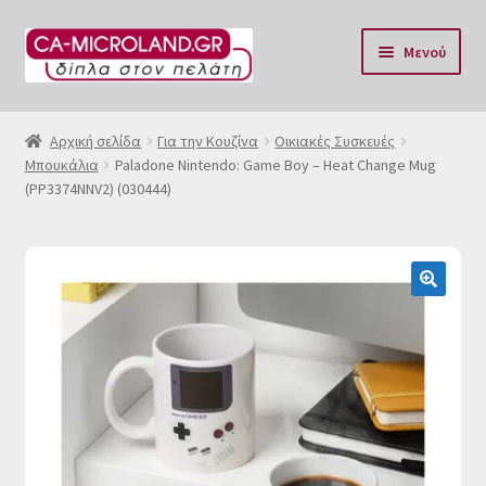
Απευθείας
Μετάβαση
Μενού
μετάβαση
σε
στην
περιεχόμενο
Αρχική
πλοήγηση
Αρχική σελίδα
Για την Κουζίνα
Οικιακές Συσκευές
Μπουκάλια
Paladone Nintendo: Game Boy – Heat Change Mug
Η Eταιρία μας
(PP3374NNV2) (030444)
Επικοινωνία & Ωράριο
Αποστολές
🔍
Τρόποι Πληρωμής
Όροι Χρήσης
Πολιτική επιστροφών