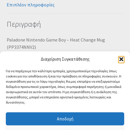
Επιπλέον πληροφορίες
Περιγραφή
Paladone Nintendo Game Boy – Heat Change Mug
(PP3374NNV2)
Διαχείριση Συγκατάθεσης
EN,FR,DE,ES,IT,NL,PT Pack / Carton Box (PP3374NN)
Για να παρέχουμε την καλύτερη εμπειρία, χρησιμοποιούμε τεχνολογίες όπως
cookies για την αποθήκευση ή/και την πρόσβαση σε πληροφορίες συσκευών. Η
συγκατάθεση για τις εν λόγω τεχνολογίες θα μας επιτρέψει να επεξεργαστούμε
δεδομένα προσωπικού χαρακτήρα, όπως συμπεριφορά περιήγησης ή μοναδικά
αναγνωριστικά σε αυτόν τον ιστότοπο. Η μη συγκατάθεση ή η ανάκληση της
συγκατάθεσης, μπορεί να επηρεάσει αρνητικά ορισμένες λειτουργίες και
δυνατότητες.
© CA-MICROLAND 2026
Powered by
Papaki Managed WordPress with
Αποδοχή
WooCommerce