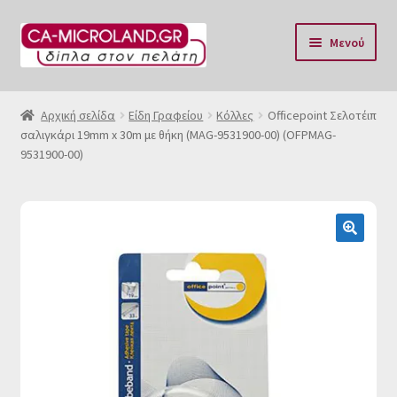
Απευθείας
Μετάβαση
Μενού
μετάβαση
σε
στην
περιεχόμενο
Αρχική
πλοήγηση
Αρχική σελίδα
Είδη Γραφείου
Κόλλες
Officepoint Σελοτέιπ
σαλιγκάρι 19mm x 30m με θήκη (MAG-9531900-00) (OFPMAG-
Η Eταιρία μας
9531900-00)
Επικοινωνία & Ωράριο
Αποστολές
🔍
Τρόποι Πληρωμής
Όροι Χρήσης
Πολιτική επιστροφών