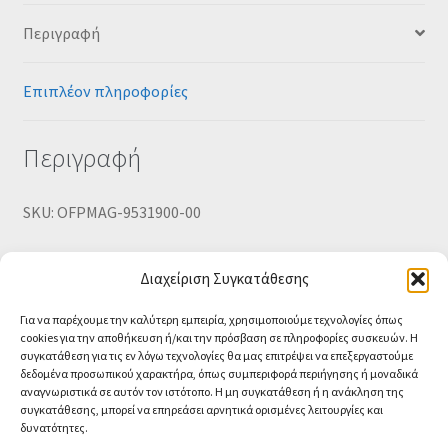
Περιγραφή
Επιπλέον πληροφορίες
Περιγραφή
SKU: OFPMAG-9531900-00
Σελοτέιπ σαλιγκάρι 19mm x 30m με θήκη υψηλής
Διαχείριση Συγκατάθεσης
ποιότητας OfficePoint
Για να παρέχουμε την καλύτερη εμπειρία, χρησιμοποιούμε τεχνολογίες όπως
cookies για την αποθήκευση ή/και την πρόσβαση σε πληροφορίες συσκευών. Η
συγκατάθεση για τις εν λόγω τεχνολογίες θα μας επιτρέψει να επεξεργαστούμε
δεδομένα προσωπικού χαρακτήρα, όπως συμπεριφορά περιήγησης ή μοναδικά
αναγνωριστικά σε αυτόν τον ιστότοπο. Η μη συγκατάθεση ή η ανάκληση της
συγκατάθεσης, μπορεί να επηρεάσει αρνητικά ορισμένες λειτουργίες και
δυνατότητες.