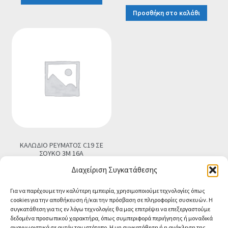
price
τρέχουσα
Προσθήκη στο καλάθι
was:
τιμή
€4.90.
είναι:
€3.90.
ΚΑΛΩΔΙΟ ΡΕΥΜΑΤΟΣ C19 ΣΕ
ΣΟΥΚΟ 3M 16A
€
18.90
Τελική τιμή
Διαχείριση Συγκατάθεσης
Προσθήκη στο καλάθι
Για να παρέχουμε την καλύτερη εμπειρία, χρησιμοποιούμε τεχνολογίες όπως
cookies για την αποθήκευση ή/και την πρόσβαση σε πληροφορίες συσκευών. Η
συγκατάθεση για τις εν λόγω τεχνολογίες θα μας επιτρέψει να επεξεργαστούμε
δεδομένα προσωπικού χαρακτήρα, όπως συμπεριφορά περιήγησης ή μοναδικά
αναγνωριστικά σε αυτόν τον ιστότοπο. Η μη συγκατάθεση ή η ανάκληση της