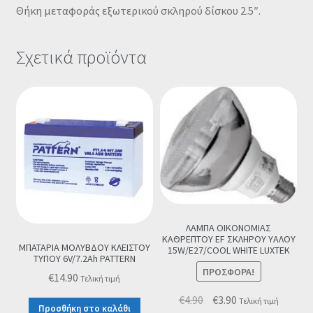
Θήκη μεταφοράς εξωτερικού σκληρού δίσκου 2.5″.
Σχετικά προϊόντα
ΛΑΜΠΑ ΟΙΚΟΝΟΜΙΑΣ
ΚΑΘΡΕΠΤΟΥ EF ΣΚΛΗΡΟΥ ΥΑΛΟΥ
ΜΠΑΤΑΡΙΑ ΜΟΛΥΒΔΟΥ ΚΛΕΙΣΤΟΥ
15W/E27/COOL WHITE LUXTEK
ΤΥΠΟΥ 6V/7.2Ah PATTERN
ΠΡΟΣΦΟΡΆ!
€
14.90
Τελική τιμή
Original
Η
€
4.90
€
3.90
Τελική τιμή
Προσθήκη στο καλάθι