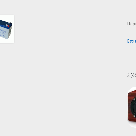
Περ
Επι
Σχ