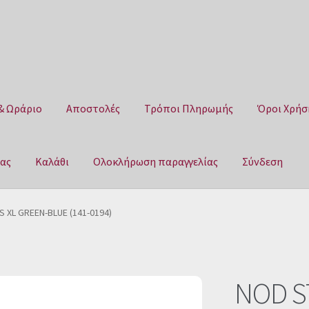
& Ωράριο
Αποστολές
Τρόποι Πληρωμής
Όροι Χρήσ
μας
Καλάθι
Ολοκλήρωση παραγγελίας
Σύνδεση
Αποστολές
Τρόποι Πληρωμής
Όροι Χρήσης
Πολιτική επιστροφ
 XL GREEN-BLUE (141-0194)
αγγελίας
Σύνδεση
NOD S