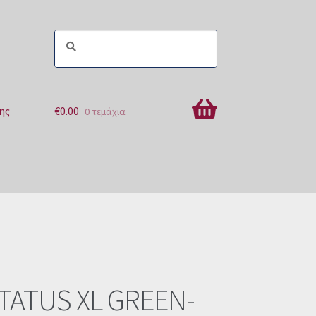
ης
€
0.00
0 τεμάχια
ών
TATUS XL GREEN-