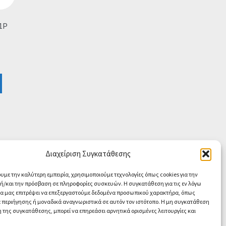
1P
Διαχείριση Συγκατάθεσης
ουμε την καλύτερη εμπειρία, χρησιμοποιούμε τεχνολογίες όπως cookies για την
/και την πρόσβαση σε πληροφορίες συσκευών. Η συγκατάθεση για τις εν λόγω
θα μας επιτρέψει να επεξεργαστούμε δεδομένα προσωπικού χαρακτήρα, όπως
περιήγησης ή μοναδικά αναγνωριστικά σε αυτόν τον ιστότοπο. Η μη συγκατάθεση
 της συγκατάθεσης, μπορεί να επηρεάσει αρνητικά ορισμένες λειτουργίες και