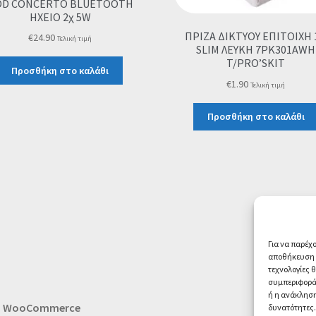
OD CONCERTO BLUETOOTH
ΗΧΕΙΟ 2χ 5W
ΠΡΙΖΑ ΔΙΚΤΥΟΥ ΕΠΙΤΟΙΧΗ 
€
24.90
Τελική τιμή
SLIM ΛΕΥΚΗ 7PK301AWH
T/PRO’SKIT
Προσθήκη στο καλάθι
€
1.90
Τελική τιμή
Προσθήκη στο καλάθι
Για να παρέχ
αποθήκευση ή
τεχνολογίες 
συμπεριφορά 
ή η ανάκληση
th WooCommerce
δυνατότητες.