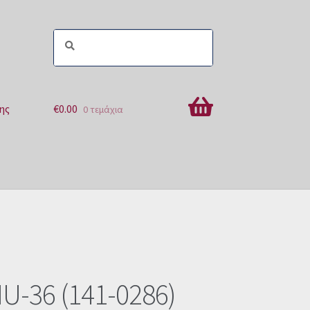
ης
€
0.00
0 τεμάχια
ών
U-36 (141-0286)