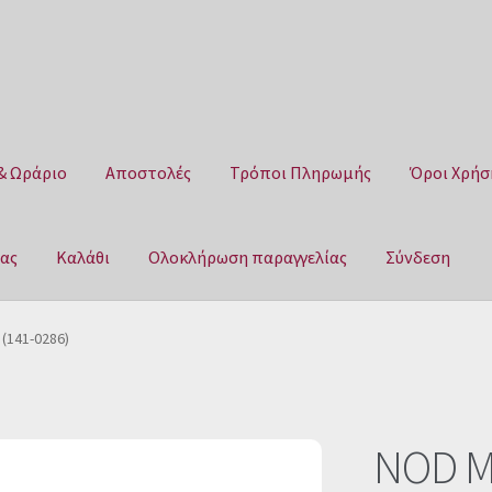
& Ωράριο
Αποστολές
Τρόποι Πληρωμής
Όροι Χρήσ
μας
Καλάθι
Ολοκλήρωση παραγγελίας
Σύνδεση
Αποστολές
Τρόποι Πληρωμής
Όροι Χρήσης
Πολιτική επιστροφ
(141-0286)
αγγελίας
Σύνδεση
NOD M