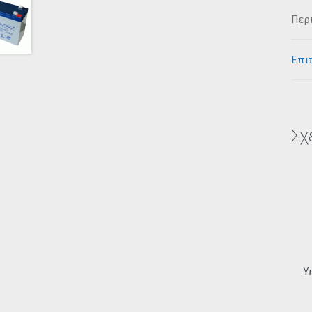
Περ
Επι
Σχ
Υ