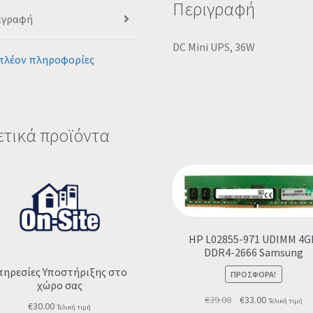
Περιγραφή
ιγραφή
DC Mini UPS, 36W
πλέον πληροφορίες
ετικά προϊόντα
HP L02855-971 UDIMM 4G
DDR4-2666 Samsung
πηρεσίες Υποστήριξης στο
ΠΡΟΣΦΟΡΆ!
χώρο σας
Original
Η
€
39.00
€
33.00
Τελική τιμή
€
30.00
Τελική τιμή