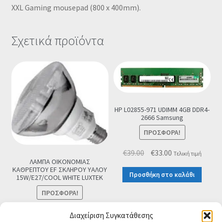
XXL Gaming mousepad (800 x 400mm).
Σχετικά προϊόντα
HP L02855-971 UDIMM 4GB DDR4-
2666 Samsung
ΠΡΟΣΦΟΡΆ!
Original
Η
€
39.00
€
33.00
Τελική τιμή
ΛΑΜΠΑ ΟΙΚΟΝΟΜΙΑΣ
price
τρέχουσα
ΚΑΘΡΕΠΤΟΥ EF ΣΚΛΗΡΟΥ ΥΑΛΟΥ
Προσθήκη στο καλάθι
was:
τιμή
15W/E27/COOL WHITE LUXTEK
€39.00.
είναι:
ΠΡΟΣΦΟΡΆ!
€33.00.
Original
Η
€
4.90
€
3.90
Τελική τιμή
Διαχείριση Συγκατάθεσης