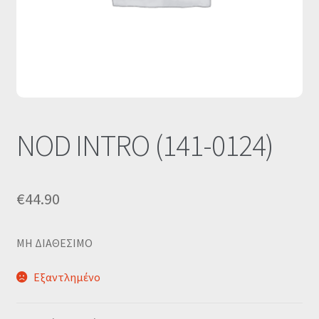
Οι Συνεργασίες μας
Καλάθι
Ολοκλήρωση παραγγελίας
Σύνδεση
NOD INTRO (141-0124)
€
44.90
MΗ ΔΙΑΘΕΣΙΜΟ
Εξαντλημένο