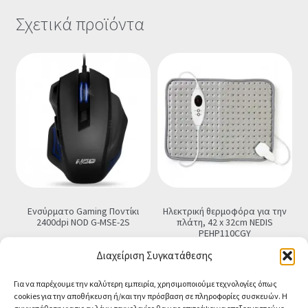
Σχετικά προϊόντα
Ενσύρματο Gaming Ποντίκι
Ηλεκτρική θερμοφόρα για την
2400dpi NOD G-MSE-2S
πλάτη, 42 x 32cm NEDIS
PEHP110CGY
€
9.90
Τελική τιμή
€
29.90
Τελική τιμή
Διαχείριση Συγκατάθεσης
Προσθήκη στο καλάθι
Προσθήκη στο καλάθι
Για να παρέχουμε την καλύτερη εμπειρία, χρησιμοποιούμε τεχνολογίες όπως
cookies για την αποθήκευση ή/και την πρόσβαση σε πληροφορίες συσκευών. Η