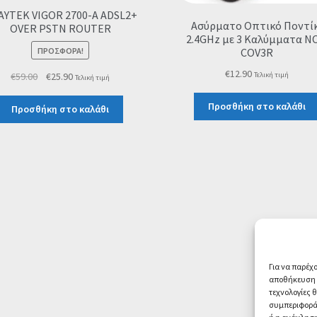
AYTEK VIGOR 2700-A ADSL2+
Ασύρματο Οπτικό Ποντίκ
OVER PSTN ROUTER
2.4GHz με 3 Καλύμματα N
ΠΡΟΣΦΟΡΆ!
COV3R
€
12.90
Original
Η
€
59.00
€
25.90
Τελική τιμή
Τελική τιμή
price
τρέχουσα
Προσθήκη στο καλάθι
was:
τιμή
Προσθήκη στο καλάθι
€59.00.
είναι:
€25.90.
Για να παρέχ
αποθήκευση ή
τεχνολογίες 
συμπεριφορά 