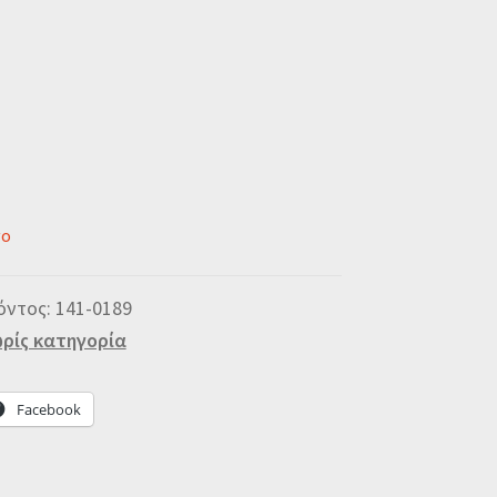
νο
όντος:
141-0189
ρίς κατηγορία
Facebook