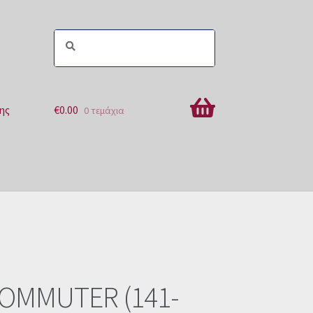
ης
€
0.00
0 τεμάχια
ών
OMMUTER (141-