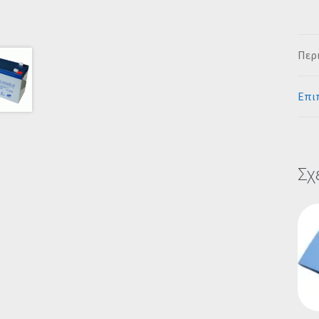
Περ
Επι
Σχ