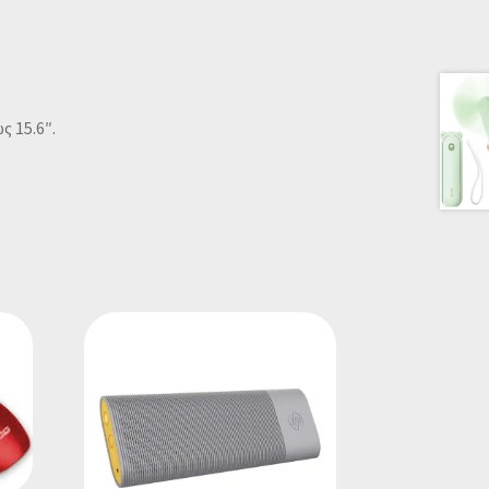
ς 15.6″.