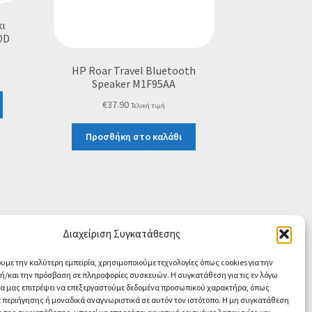
ι
OD
HP Roar Travel Bluetooth
Speaker M1F95AA
€
37.90
Τελική τιμή
Προσθήκη στο καλάθι
Διαχείριση Συγκατάθεσης
ουμε την καλύτερη εμπειρία, χρησιμοποιούμε τεχνολογίες όπως cookies για την
/και την πρόσβαση σε πληροφορίες συσκευών. Η συγκατάθεση για τις εν λόγω
θα μας επιτρέψει να επεξεργαστούμε δεδομένα προσωπικού χαρακτήρα, όπως
περιήγησης ή μοναδικά αναγνωριστικά σε αυτόν τον ιστότοπο. Η μη συγκατάθεση