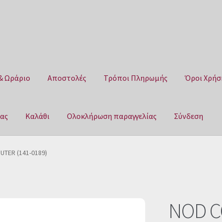
& Ωράριο
Αποστολές
Τρόποι Πληρωμής
Όροι Χρήσ
μας
Καλάθι
Ολοκλήρωση παραγγελίας
Σύνδεση
Αποστολές
Τρόποι Πληρωμής
Όροι Χρήσης
Πολιτική επιστροφ
TER (141-0189)
αγγελίας
Σύνδεση
NOD C