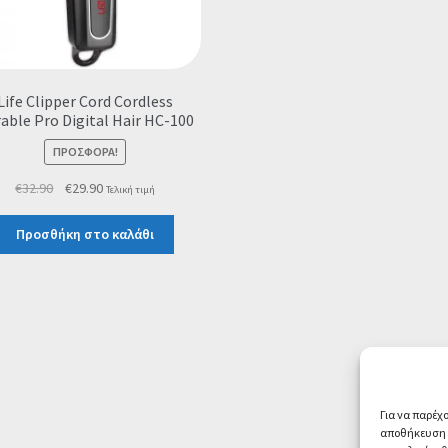
Life Clipper Cord Cordless
able Pro Digital Hair HC-100
ΠΡΟΣΦΟΡΆ!
Original
Η
€
32.90
€
29.90
Τελική τιμή
price
τρέχουσα
was:
τιμή
Προσθήκη στο καλάθι
€32.90.
είναι:
€29.90.
Για να παρέχ
αποθήκευση ή