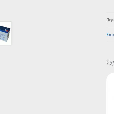
Περ
Επι
Σχ