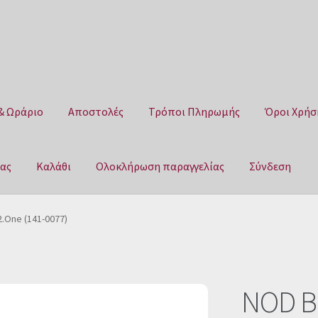
& Ωράριο
Αποστολές
Τρόποι Πληρωμής
Όροι Χρήσ
μας
Καλάθι
Ολοκλήρωση παραγγελίας
Σύνδεση
Αποστολές
Τρόποι Πληρωμής
Όροι Χρήσης
Πολιτική επιστροφ
.One (141-0077)
αγγελίας
Σύνδεση
NOD Ba