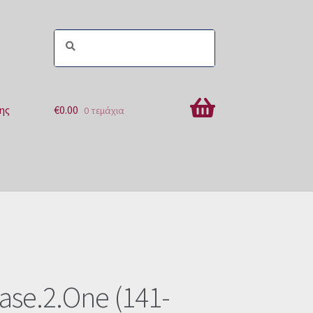
ης
€
0.00
0 τεμάχια
ών
se.2.One (141-