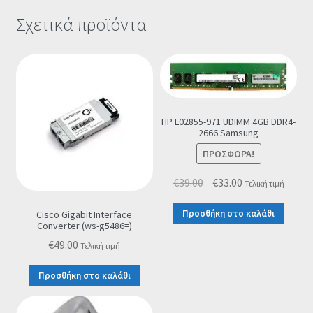
Σχετικά προϊόντα
HP L02855-971 UDIMM 4GB DDR4-
2666 Samsung
ΠΡΟΣΦΟΡΆ!
Original
Η
€
39.00
€
33.00
Τελική τιμή
price
τρέχουσα
Προσθήκη στο καλάθι
Cisco Gigabit Interface
was:
τιμή
Converter (ws-g5486=)
€39.00.
είναι:
€
49.00
Τελική τιμή
€33.00.
Προσθήκη στο καλάθι