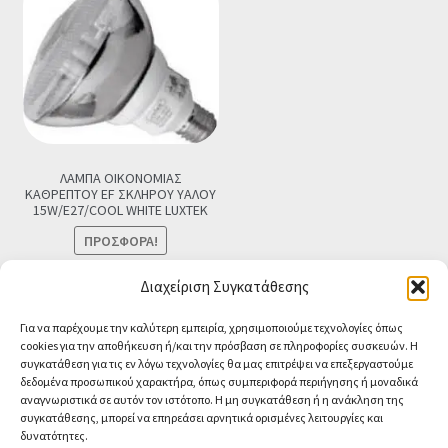
ΛΑΜΠΑ ΟΙΚΟΝΟΜΙΑΣ
ΚΑΘΡΕΠΤΟΥ EF ΣΚΛΗΡΟΥ ΥΑΛΟΥ
15W/E27/COOL WHITE LUXTEK
ΠΡΟΣΦΟΡΆ!
Original
Η
€
4.90
€
3.90
Τελική τιμή
Διαχείριση Συγκατάθεσης
price
τρέχουσα
Προσθήκη στο καλάθι
Για να παρέχουμε την καλύτερη εμπειρία, χρησιμοποιούμε τεχνολογίες όπως
was:
τιμή
cookies για την αποθήκευση ή/και την πρόσβαση σε πληροφορίες συσκευών. Η
€4.90.
είναι:
συγκατάθεση για τις εν λόγω τεχνολογίες θα μας επιτρέψει να επεξεργαστούμε
€3.90.
δεδομένα προσωπικού χαρακτήρα, όπως συμπεριφορά περιήγησης ή μοναδικά
αναγνωριστικά σε αυτόν τον ιστότοπο. Η μη συγκατάθεση ή η ανάκληση της
συγκατάθεσης, μπορεί να επηρεάσει αρνητικά ορισμένες λειτουργίες και
δυνατότητες.