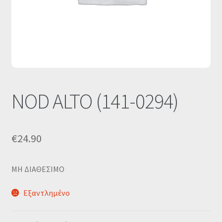
Οι Συνεργασίες μας
Καλάθι
Ολοκλήρωση παραγγελίας
Σύνδεση
NOD ALTO (141-0294)
€
24.90
MΗ ΔΙΑΘΕΣΙΜΟ
Εξαντλημένο