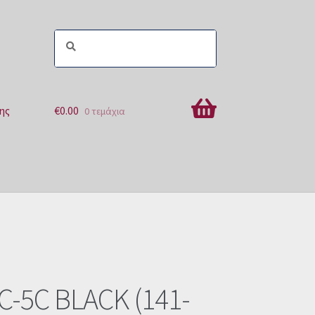
ης
€
0.00
0 τεμάχια
ών
-5C BLACK (141-