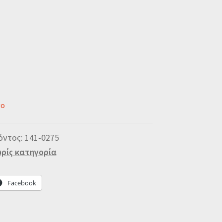
νο
όντος:
141-0275
ρίς κατηγορία
Facebook