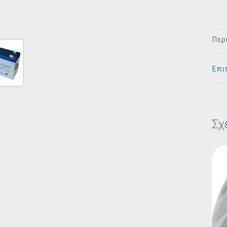
Περ
Επι
Σχ