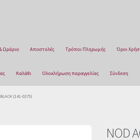
& Ωράριο
Αποστολές
Τρόποι Πληρωμής
Όροι Χρήσ
μας
Καλάθι
Ολοκλήρωση παραγγελίας
Σύνδεση
Αποστολές
Τρόποι Πληρωμής
Όροι Χρήσης
Πολιτική επιστροφ
BLACK (141-0275)
αγγελίας
Σύνδεση
NOD AC