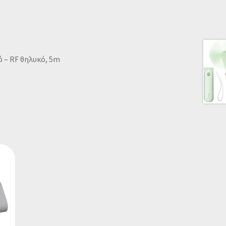
ό – RF θηλυκό, 5m