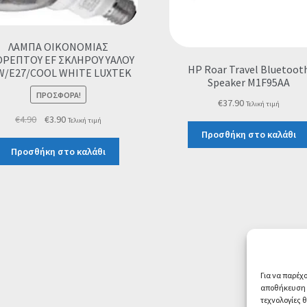
ΛΑΜΠΑ ΟΙΚΟΝΟΜΙΑΣ
ΡΕΠΤΟΥ EF ΣΚΛΗΡΟΥ ΥΑΛΟΥ
HP Roar Travel Bluetoot
W/E27/COOL WHITE LUXTEK
Speaker M1F95AA
ΠΡΟΣΦΟΡΆ!
€
37.90
Τελική τιμή
Original
Η
€
4.90
€
3.90
Τελική τιμή
price
τρέχουσα
Προσθήκη στο καλάθι
was:
τιμή
Προσθήκη στο καλάθι
€4.90.
είναι:
€3.90.
Για να παρέχ
αποθήκευση ή
τεχνολογίες 