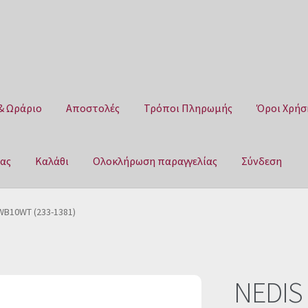
& Ωράριο
Αποστολές
Τρόποι Πληρωμής
Όροι Χρήσ
μας
Καλάθι
Ολοκλήρωση παραγγελίας
Σύνδεση
Αποστολές
Τρόποι Πληρωμής
Όροι Χρήσης
Πολιτική επιστροφ
WB10WT (233-1381)
αγγελίας
Σύνδεση
NEDIS