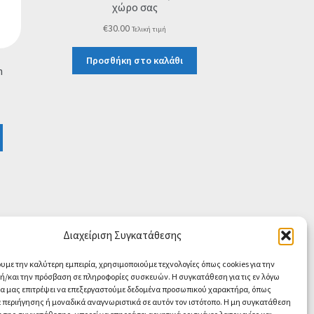
χώρο σας
€
30.00
Τελική τιμή
Προσθήκη στο καλάθι
h
Διαχείριση Συγκατάθεσης
ουμε την καλύτερη εμπειρία, χρησιμοποιούμε τεχνολογίες όπως cookies για την
/και την πρόσβαση σε πληροφορίες συσκευών. Η συγκατάθεση για τις εν λόγω
θα μας επιτρέψει να επεξεργαστούμε δεδομένα προσωπικού χαρακτήρα, όπως
περιήγησης ή μοναδικά αναγνωριστικά σε αυτόν τον ιστότοπο. Η μη συγκατάθεση