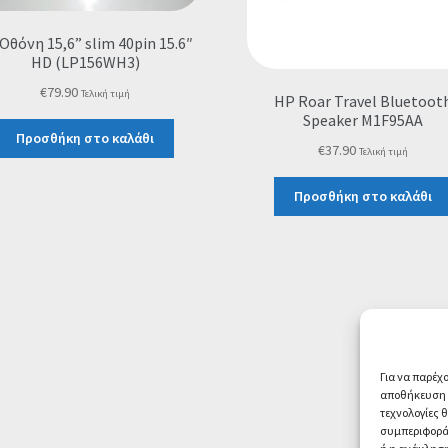
Οθόνη 15,6” slim 40pin 15.6″
HD (LP156WH3)
€
79.90
Τελική τιμή
HP Roar Travel Bluetoot
Speaker M1F95AA
Προσθήκη στο καλάθι
€
37.90
Τελική τιμή
Προσθήκη στο καλάθι
Για να παρέχ
αποθήκευση ή
τεχνολογίες 
συμπεριφορά 