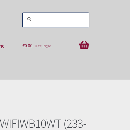
ης
€
0.00
0 τεμάχια
ών
 WIFIWB10WT (233-