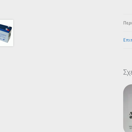
Περ
Επι
Σχ