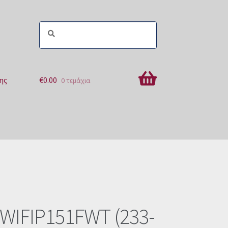
ης
€
0.00
0 τεμάχια
ών
WIFIP151FWT (233-