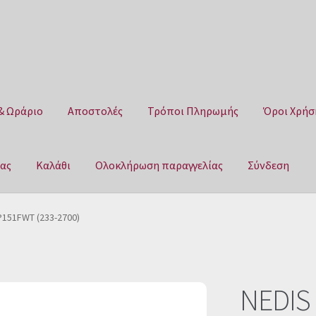
& Ωράριο
Αποστολές
Τρόποι Πληρωμής
Όροι Χρήσ
μας
Καλάθι
Ολοκλήρωση παραγγελίας
Σύνδεση
Αποστολές
Τρόποι Πληρωμής
Όροι Χρήσης
Πολιτική επιστροφ
P151FWT (233-2700)
αγγελίας
Σύνδεση
NEDIS 