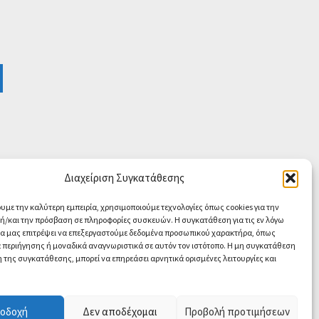
Διαχείριση Συγκατάθεσης
ουμε την καλύτερη εμπειρία, χρησιμοποιούμε τεχνολογίες όπως cookies για την
/και την πρόσβαση σε πληροφορίες συσκευών. Η συγκατάθεση για τις εν λόγω
θα μας επιτρέψει να επεξεργαστούμε δεδομένα προσωπικού χαρακτήρα, όπως
περιήγησης ή μοναδικά αναγνωριστικά σε αυτόν τον ιστότοπο. Η μη συγκατάθεση
 της συγκατάθεσης, μπορεί να επηρεάσει αρνητικά ορισμένες λειτουργίες και
Contact us
O
οδοχή
Δεν αποδέχομαι
Προβολή προτιμήσεων
p