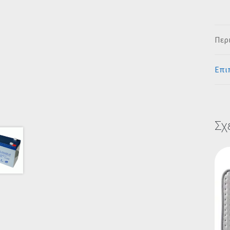
Περ
Επι
Σχ