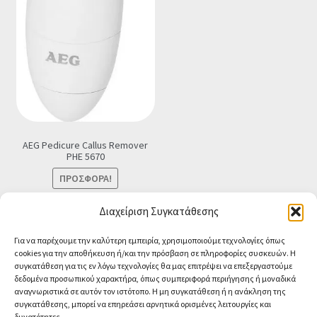
AEG Pedicure Callus Remover
PHE 5670
ΠΡΟΣΦΟΡΆ!
Original
Η
€
24.90
€
22.75
Τελική τιμή
Διαχείριση Συγκατάθεσης
price
τρέχουσα
Προσθήκη στο καλάθι
was:
τιμή
Για να παρέχουμε την καλύτερη εμπειρία, χρησιμοποιούμε τεχνολογίες όπως
cookies για την αποθήκευση ή/και την πρόσβαση σε πληροφορίες συσκευών. Η
€24.90.
είναι:
συγκατάθεση για τις εν λόγω τεχνολογίες θα μας επιτρέψει να επεξεργαστούμε
€22.75.
δεδομένα προσωπικού χαρακτήρα, όπως συμπεριφορά περιήγησης ή μοναδικά
αναγνωριστικά σε αυτόν τον ιστότοπο. Η μη συγκατάθεση ή η ανάκληση της
συγκατάθεσης, μπορεί να επηρεάσει αρνητικά ορισμένες λειτουργίες και
δυνατότητες.