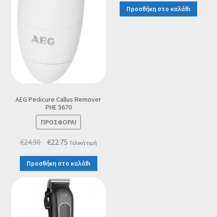
Προσθήκη στο καλάθι
AEG Pedicure Callus Remover
PHE 5670
ΠΡΟΣΦΟΡΆ!
Original
Η
€
24.90
€
22.75
Τελική τιμή
price
τρέχουσα
Προσθήκη στο καλάθι
was:
τιμή
€24.90.
είναι:
€22.75.