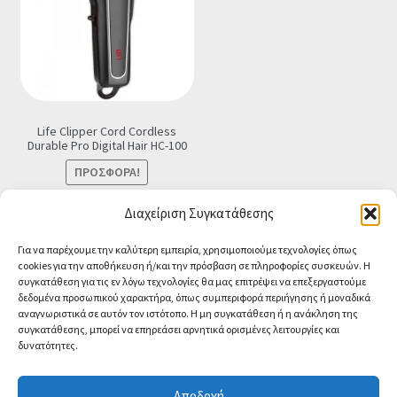
Life Clipper Cord Cordless
Durable Pro Digital Hair HC-100
ΠΡΟΣΦΟΡΆ!
Original
Η
€
32.90
€
29.90
Τελική τιμή
Διαχείριση Συγκατάθεσης
price
τρέχουσα
Προσθήκη στο καλάθι
Για να παρέχουμε την καλύτερη εμπειρία, χρησιμοποιούμε τεχνολογίες όπως
was:
τιμή
cookies για την αποθήκευση ή/και την πρόσβαση σε πληροφορίες συσκευών. Η
€32.90.
είναι:
συγκατάθεση για τις εν λόγω τεχνολογίες θα μας επιτρέψει να επεξεργαστούμε
€29.90.
δεδομένα προσωπικού χαρακτήρα, όπως συμπεριφορά περιήγησης ή μοναδικά
αναγνωριστικά σε αυτόν τον ιστότοπο. Η μη συγκατάθεση ή η ανάκληση της
συγκατάθεσης, μπορεί να επηρεάσει αρνητικά ορισμένες λειτουργίες και
δυνατότητες.
© CA-MICROLAND 2026
Powered by
Papaki Managed WordPress with
Αποδοχή