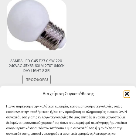
€25.90.
ΛΑΜΠΑ LED G45 E27 0.9W 220-
240VAC 45X68 60LM 270° 6400K
DAY LIGHT SGR
ΠΡΟΣΦΟΡΆ!
Original
Η
€
2.90
€
0.99
Τελική τιμή
Διαχείριση Συγκατάθεσης
price
τρέχουσα
Προσθήκη στο καλάθι
Για να παρέχουμε την καλύτερη εμπειρία, χρησιμοποιούμε τεχνολογίες όπως
was:
τιμή
cookies για την αποθήκευση ή/και την πρόσβαση σε πληροφορίες συσκευών. Η
€2.90.
είναι:
συγκατάθεση για τις εν λόγω τεχνολογίες θα μας επιτρέψει να επεξεργαστούμε
€0.99.
δεδομένα προσωπικού χαρακτήρα, όπως συμπεριφορά περιήγησης ή μοναδικά
αναγνωριστικά σε αυτόν τον ιστότοπο. Η μη συγκατάθεση ή η ανάκληση της
συγκατάθεσης, μπορεί να επηρεάσει αρνητικά ορισμένες λειτουργίες και