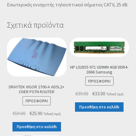
Εσωτερικός ενισχυτής τηλεοπτικού σήματος CATV, 25 dB.
Σχετικά προϊόντα
HP L02855-971 UDIMM 4GB DDR4-
2666 Samsung
ΠΡΟΣΦΟΡΆ!
DRAYTEK VIGOR 2700-A ADSL2+
OVER PSTN ROUTER
Original
Η
€
39.00
€
33.00
Τελική τιμή
price
τρέχουσα
ΠΡΟΣΦΟΡΆ!
Προσθήκη στο καλάθι
was:
τιμή
Original
Η
€
59.00
€
25.90
Τελική τιμή
€39.00.
είναι:
price
τρέχουσα
€33.00.
Προσθήκη στο καλάθι
was:
τιμή
€59.00.
είναι: