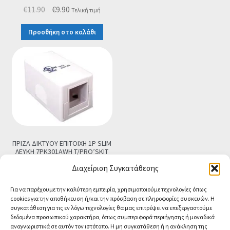
Original
Η
€
11.90
€
9.90
Τελική τιμή
price
τρέχουσα
Προσθήκη στο καλάθι
was:
τιμή
€11.90.
είναι:
€9.90.
ΠΡΙΖΑ ΔΙΚΤΥΟΥ ΕΠΙΤΟΙΧΗ 1P SLIM
ΛΕΥΚΗ 7PK301AWH T/PRO’SKIT
€
1.90
Τελική τιμή
Διαχείριση Συγκατάθεσης
Προσθήκη στο καλάθι
Για να παρέχουμε την καλύτερη εμπειρία, χρησιμοποιούμε τεχνολογίες όπως
cookies για την αποθήκευση ή/και την πρόσβαση σε πληροφορίες συσκευών. Η
συγκατάθεση για τις εν λόγω τεχνολογίες θα μας επιτρέψει να επεξεργαστούμε
δεδομένα προσωπικού χαρακτήρα, όπως συμπεριφορά περιήγησης ή μοναδικά
αναγνωριστικά σε αυτόν τον ιστότοπο. Η μη συγκατάθεση ή η ανάκληση της