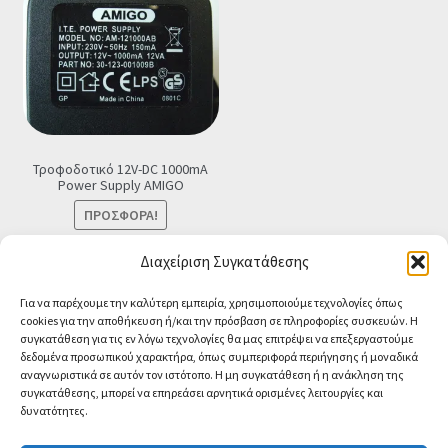
Τροφοδοτικό 12V-DC 1000mA
Power Supply ΑMIGO
ΠΡΟΣΦΟΡΆ!
Original
Η
€
8.90
€
7.90
Τελική τιμή
Διαχείριση Συγκατάθεσης
price
τρέχουσα
Προσθήκη στο καλάθι
Για να παρέχουμε την καλύτερη εμπειρία, χρησιμοποιούμε τεχνολογίες όπως
was:
τιμή
cookies για την αποθήκευση ή/και την πρόσβαση σε πληροφορίες συσκευών. Η
€8.90.
είναι:
συγκατάθεση για τις εν λόγω τεχνολογίες θα μας επιτρέψει να επεξεργαστούμε
€7.90.
δεδομένα προσωπικού χαρακτήρα, όπως συμπεριφορά περιήγησης ή μοναδικά
αναγνωριστικά σε αυτόν τον ιστότοπο. Η μη συγκατάθεση ή η ανάκληση της
συγκατάθεσης, μπορεί να επηρεάσει αρνητικά ορισμένες λειτουργίες και
δυνατότητες.
© CA-MICROLAND 2026