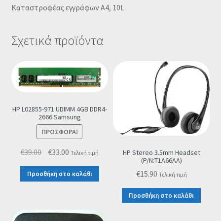
Καταστροφέας εγγράφων A4, 10L.
Σχετικά προϊόντα
HP L02855-971 UDIMM 4GB DDR4-
2666 Samsung
ΠΡΟΣΦΟΡΆ!
Original
Η
€
39.00
€
33.00
HP Stereo 3.5mm Headset
Τελική τιμή
(P/N:T1A66AA)
price
τρέχουσα
€
15.90
Προσθήκη στο καλάθι
Τελική τιμή
was:
τιμή
€39.00.
είναι:
Προσθήκη στο καλάθι
€33.00.