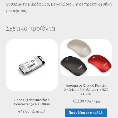
Ενσύρματο μικρόφωνο, με καλώδιο 5m σε πρακτική θήκη
μεταφοράς.
Σχετικά προϊόντα
Ασύρματο Οπτικό Ποντίκι
2.4GHz με 3 Καλύμματα NOD
COV3R
Cisco Gigabit Interface
€
12.90
Τελική τιμή
Converter (ws-g5486=)
€
49.00
Τελική τιμή
Προσθήκη στο καλάθι