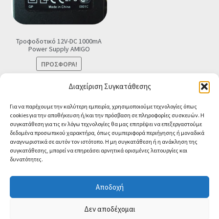
Τροφοδοτικό 12V-DC 1000mA
Power Supply ΑMIGO
ΠΡΟΣΦΟΡΆ!
Original
Η
€
8.90
€
7.90
Τελική τιμή
Διαχείριση Συγκατάθεσης
price
τρέχουσα
Προσθήκη στο καλάθι
Για να παρέχουμε την καλύτερη εμπειρία, χρησιμοποιούμε τεχνολογίες όπως
was:
τιμή
cookies για την αποθήκευση ή/και την πρόσβαση σε πληροφορίες συσκευών. Η
€8.90.
είναι:
συγκατάθεση για τις εν λόγω τεχνολογίες θα μας επιτρέψει να επεξεργαστούμε
€7.90.
δεδομένα προσωπικού χαρακτήρα, όπως συμπεριφορά περιήγησης ή μοναδικά
αναγνωριστικά σε αυτόν τον ιστότοπο. Η μη συγκατάθεση ή η ανάκληση της
συγκατάθεσης, μπορεί να επηρεάσει αρνητικά ορισμένες λειτουργίες και
δυνατότητες.
© CA-MICROLAND 2026
Powered by
Papaki Managed WordPress with
Αποδοχή
WooCommerce
Contact us
Δεν αποδέχομαι