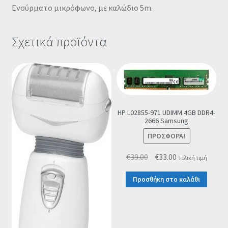
Ενσύρματο μικρόφωνο, με καλώδιο 5m.
Σχετικά προϊόντα
HP L02855-971 UDIMM 4GB DDR4-
2666 Samsung
ΠΡΟΣΦΟΡΆ!
Original
Η
€
39.00
€
33.00
Τελική τιμή
price
τρέχουσα
Προσθήκη στο καλάθι
was:
τιμή
€39.00.
είναι:
€33.00.