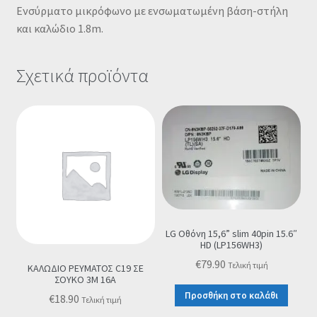
Ενσύρματο μικρόφωνο με ενσωματωμένη βάση-στήλη
και καλώδιο 1.8m.
Σχετικά προϊόντα
LG Οθόνη 15,6” slim 40pin 15.6″
HD (LP156WH3)
€
79.90
Τελική τιμή
ΚΑΛΩΔΙΟ ΡΕΥΜΑΤΟΣ C19 ΣΕ
ΣΟΥΚΟ 3M 16A
Προσθήκη στο καλάθι
€
18.90
Τελική τιμή