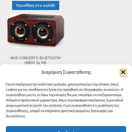
Προσθήκη στο καλάθι
NOD CONCERTO BLUETOOTH
ΗΧΕΙΟ 2χ 5W
€
24.90
Τελική τιμή
Διαχείριση Συγκατάθεσης
Προσθήκη στο καλάθι
Για να παρέχουμε την καλύτερη εμπειρία, χρησιμοποιούμε τεχνολογίες όπως
cookies για την αποθήκευση ή/και την πρόσβαση σε πληροφορίες συσκευών. Η
συγκατάθεση για τις εν λόγω τεχνολογίες θα μας επιτρέψει να επεξεργαστούμε
δεδομένα προσωπικού χαρακτήρα, όπως συμπεριφορά περιήγησης ή μοναδικά
αναγνωριστικά σε αυτόν τον ιστότοπο. Η μη συγκατάθεση ή η ανάκληση της
συγκατάθεσης, μπορεί να επηρεάσει αρνητικά ορισμένες λειτουργίες και
δυνατότητες.
© CA-MICROLAND 2026