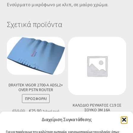
Ενσύρματο μικρόφωνο με κλιπ, σε μαύρο χρώμα.
Σχετικά προϊόντα
DRAYTEK VIGOR 2700-A ADSL2+
OVER PSTN ROUTER
ΠΡΟΣΦΟΡΆ!
ΚΑΛΩΔΙΟ ΡΕΥΜΑΤΟΣ C19 ΣΕ
ΣΟΥΚΟ 3M 16A
Original
Η
€
59.00
€
25.90
Τελική τιμή
price
τρέχουσα
€
18.90
Τελική τιμή
Διαχείριση Συγκατάθεσης
Προσθήκη στο καλάθι
was:
τιμή
Προσθήκη στο καλάθι
Για να παρέχουμε την καλύτερη εμπειρία, χρησιμοποιούμε τεχνολογίες όπως
€59.00.
είναι: