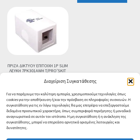
ΠΡΙΖΑ ΔΙΚΤΥΟΥ ΕΠΙΤΟΙΧΗ 1P SLIM
ΛΕΥΚΗ 7PK301AWH T/PRO’SKIT
€
1.90
Τελική τιμή
Διαχείριση Συγκατάθεσης
Προσθήκη στο καλάθι
Για να παρέχουμε την καλύτερη εμπειρία, χρησιμοποιούμε τεχνολογίες όπως
cookies για την αποθήκευση ή/και την πρόσβαση σε πληροφορίες συσκευών. Η
συγκατάθεση για τις εν λόγω τεχνολογίες θα μας επιτρέψει να επεξεργαστούμε
δεδομένα προσωπικού χαρακτήρα, όπως συμπεριφορά περιήγησης ή μοναδικά
αναγνωριστικά σε αυτόν τον ιστότοπο. Η μη συγκατάθεση ή η ανάκληση της
συγκατάθεσης, μπορεί να επηρεάσει αρνητικά ορισμένες λειτουργίες και
δυνατότητες.
© CA-MICROLAND 2026