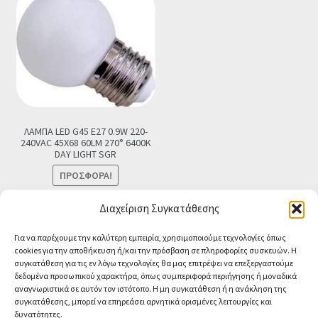
ΛΑΜΠΑ LED G45 E27 0.9W 220-
240VAC 45X68 60LM 270° 6400K
DAY LIGHT SGR
ΠΡΟΣΦΟΡΆ!
Original
Η
€
2.90
€
0.99
Τελική τιμή
Διαχείριση Συγκατάθεσης
price
τρέχουσα
Προσθήκη στο καλάθι
Για να παρέχουμε την καλύτερη εμπειρία, χρησιμοποιούμε τεχνολογίες όπως
was:
τιμή
cookies για την αποθήκευση ή/και την πρόσβαση σε πληροφορίες συσκευών. Η
€2.90.
είναι:
συγκατάθεση για τις εν λόγω τεχνολογίες θα μας επιτρέψει να επεξεργαστούμε
€0.99.
δεδομένα προσωπικού χαρακτήρα, όπως συμπεριφορά περιήγησης ή μοναδικά
αναγνωριστικά σε αυτόν τον ιστότοπο. Η μη συγκατάθεση ή η ανάκληση της
συγκατάθεσης, μπορεί να επηρεάσει αρνητικά ορισμένες λειτουργίες και
δυνατότητες.