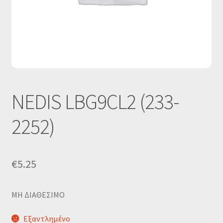
Οι Συνεργασίες μας
Καλάθι
Ολοκλήρωση παραγγελίας
Σύνδεση
NEDIS LBG9CL2 (233-
2252)
€
5.25
MΗ ΔΙΑΘΕΣΙΜΟ
Εξαντλημένο