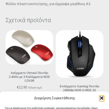
Φύλλο πλαστικοποίησης, για έγγραφα μεγέθους Α3.
Σχετικά προϊόντα
Ασύρματο Οπτικό Ποντίκι
2.4GHz με 3 Καλύμματα NOD
COV3R
Ενσύρματο Gaming Ποντίκι
€
12.90
Τελική τιμή
2400dpi NOD G-MSE-2S
€
9.90
Τελική τιμή
Διαχείριση Συγκατάθεσης
Προσθήκη στο καλάθι
Προσθήκη στο καλάθι
Για να παρέχουμε την καλύτερη εμπειρία, χρησιμοποιούμε τεχνολογίες όπως