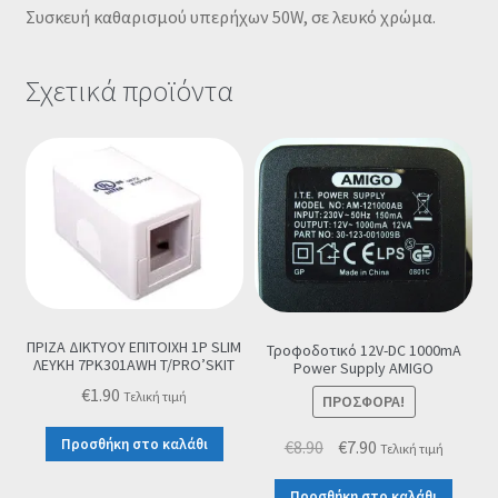
Συσκευή καθαρισμού υπερήχων 50W, σε λευκό χρώμα.
Σχετικά προϊόντα
ΠΡΙΖΑ ΔΙΚΤΥΟΥ ΕΠΙΤΟΙΧΗ 1P SLIM
Τροφοδοτικό 12V-DC 1000mA
ΛΕΥΚΗ 7PK301AWH T/PRO’SKIT
Power Supply ΑMIGO
€
1.90
Τελική τιμή
ΠΡΟΣΦΟΡΆ!
Προσθήκη στο καλάθι
Original
Η
€
8.90
€
7.90
Τελική τιμή
price
τρέχουσα
Προσθήκη στο καλάθι