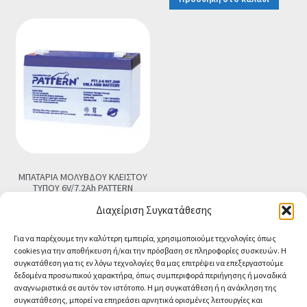
was:
τιμή
€8.90.
είναι:
€7.90.
ΜΠΑΤΑΡΙΑ ΜΟΛΥΒΔΟΥ ΚΛΕΙΣΤΟΥ
ΤΥΠΟΥ 6V/7.2Ah PATTERN
€
14.90
Τελική τιμή
Διαχείριση Συγκατάθεσης
Προσθήκη στο καλάθι
Για να παρέχουμε την καλύτερη εμπειρία, χρησιμοποιούμε τεχνολογίες όπως
cookies για την αποθήκευση ή/και την πρόσβαση σε πληροφορίες συσκευών. Η
συγκατάθεση για τις εν λόγω τεχνολογίες θα μας επιτρέψει να επεξεργαστούμε
δεδομένα προσωπικού χαρακτήρα, όπως συμπεριφορά περιήγησης ή μοναδικά
αναγνωριστικά σε αυτόν τον ιστότοπο. Η μη συγκατάθεση ή η ανάκληση της
συγκατάθεσης, μπορεί να επηρεάσει αρνητικά ορισμένες λειτουργίες και