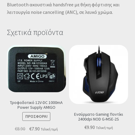
Bluetooth ακουστικά handsfree με θήκη φόρτισης και
λειτουργία noise cancelling (ANC), σε λευκό χρώμα.
Σχετικά προϊόντα
Τροφοδοτικό 12V-DC 1000mA
Power Supply ΑMIGO
Ενσύρματο Gaming Ποντίκι
ΠΡΟΣΦΟΡΆ!
2400dpi NOD G-MSE-2S
€
9.90
Original
Η
Τελική τιμή
€
8.90
€
7.90
Τελική τιμή