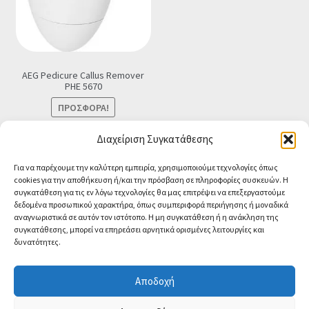
AEG Pedicure Callus Remover
PHE 5670
ΠΡΟΣΦΟΡΆ!
Original
Η
€
24.90
€
22.75
Τελική τιμή
Διαχείριση Συγκατάθεσης
price
τρέχουσα
Προσθήκη στο καλάθι
Για να παρέχουμε την καλύτερη εμπειρία, χρησιμοποιούμε τεχνολογίες όπως
was:
τιμή
cookies για την αποθήκευση ή/και την πρόσβαση σε πληροφορίες συσκευών. Η
€24.90.
είναι:
συγκατάθεση για τις εν λόγω τεχνολογίες θα μας επιτρέψει να επεξεργαστούμε
€22.75.
δεδομένα προσωπικού χαρακτήρα, όπως συμπεριφορά περιήγησης ή μοναδικά
αναγνωριστικά σε αυτόν τον ιστότοπο. Η μη συγκατάθεση ή η ανάκληση της
συγκατάθεσης, μπορεί να επηρεάσει αρνητικά ορισμένες λειτουργίες και
δυνατότητες.
© CA-MICROLAND 2026
Powered by
Papaki Managed WordPress with
Αποδοχή
WooCommerce
Contact us