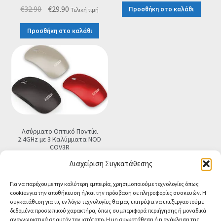
Original
Η
€
32.90
€
29.90
Προσθήκη στο καλάθι
Τελική τιμή
price
τρέχουσα
Προσθήκη στο καλάθι
was:
τιμή
€32.90.
είναι:
€29.90.
Ασύρματο Οπτικό Ποντίκι
2.4GHz με 3 Καλύμματα NOD
COV3R
€
12.90
Τελική τιμή
Διαχείριση Συγκατάθεσης
Προσθήκη στο καλάθι
Για να παρέχουμε την καλύτερη εμπειρία, χρησιμοποιούμε τεχνολογίες όπως
cookies για την αποθήκευση ή/και την πρόσβαση σε πληροφορίες συσκευών. Η
συγκατάθεση για τις εν λόγω τεχνολογίες θα μας επιτρέψει να επεξεργαστούμε
δεδομένα προσωπικού χαρακτήρα, όπως συμπεριφορά περιήγησης ή μοναδικά
αναγνωριστικά σε αυτόν τον ιστότοπο. Η μη συγκατάθεση ή η ανάκληση της