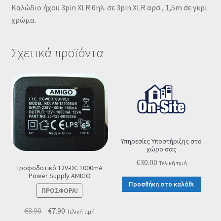
Kαλώδιο ήχου 3pin XLR θηλ. σε 3pin XLR αρσ., 1,5m σε γκρι
χρώμα.
Σχετικά προϊόντα
Υπηρεσίες Υποστήριξης στο
χώρο σας
€
30.00
Τελική τιμή
Τροφοδοτικό 12V-DC 1000mA
Power Supply ΑMIGO
Προσθήκη στο καλάθι
ΠΡΟΣΦΟΡΆ!
Original
Η
€
8.90
€
7.90
Τελική τιμή