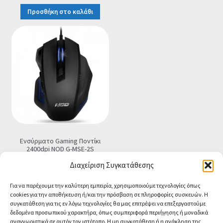
price
τρέχουσα
Προσθήκη στο καλάθι
was:
τιμή
€8.90.
είναι:
€7.90.
Ενσύρματο Gaming Ποντίκι
2400dpi NOD G-MSE-2S
€
9.90
Τελική τιμή
Διαχείριση Συγκατάθεσης
Προσθήκη στο καλάθι
Για να παρέχουμε την καλύτερη εμπειρία, χρησιμοποιούμε τεχνολογίες όπως
cookies για την αποθήκευση ή/και την πρόσβαση σε πληροφορίες συσκευών. Η
συγκατάθεση για τις εν λόγω τεχνολογίες θα μας επιτρέψει να επεξεργαστούμε
δεδομένα προσωπικού χαρακτήρα, όπως συμπεριφορά περιήγησης ή μοναδικά
αναγνωριστικά σε αυτόν τον ιστότοπο. Η μη συγκατάθεση ή η ανάκληση της