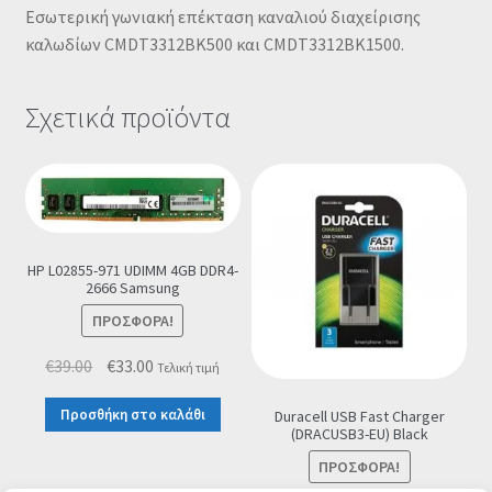
Εσωτερική γωνιακή επέκταση καναλιού διαχείρισης
καλωδίων CMDT3312BK500 και CMDT3312BK1500.
Σχετικά προϊόντα
HP L02855-971 UDIMM 4GB DDR4-
2666 Samsung
ΠΡΟΣΦΟΡΆ!
Original
Η
€
39.00
€
33.00
Τελική τιμή
price
τρέχουσα
Προσθήκη στο καλάθι
Duracell USB Fast Charger
was:
τιμή
(DRACUSB3-EU) Black
€39.00.
είναι:
ΠΡΟΣΦΟΡΆ!
€33.00.