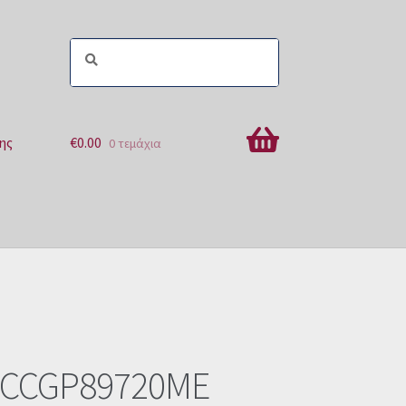
ης
€
0.00
0 τεμάχια
ών
 CCGP89720ME