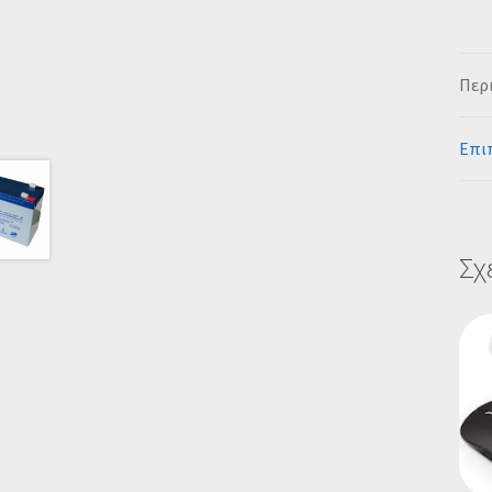
Περ
Επι
Σχ