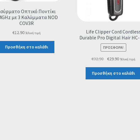
Ασύρματο Οπτικό Ποντίκι
.4GHz με 3 Καλύμματα NOD
COV3R
Life Clipper Cord Cordles
€
12.90
Τελική τιμή
Durable Pro Digital Hair HC
Προσθήκη στο καλάθι
ΠΡΟΣΦΟΡΆ!
Original
Η
€
32.90
€
29.90
Τελική τιμή
price
τρέχουσα
was:
τιμή
Προσθήκη στο καλάθι
€32.90.
είναι:
€29.90.