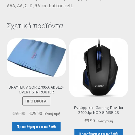
AAA, AA, C, D, 9 V και button cell.
Σχετικά προϊόντα
DRAYTEK VIGOR 2700-A ADSL2+
OVER PSTN ROUTER
ΠΡΟΣΦΟΡΆ!
Ενσύρματο Gaming Ποντίκι
2400dpi NOD G-MSE-2S
Original
Η
€
59.00
€
25.90
Τελική τιμή
price
τρέχουσα
€
9.90
Τελική τιμή
Προσθήκη στο καλάθι
was:
τιμή
Προσθήκη στο καλάθι