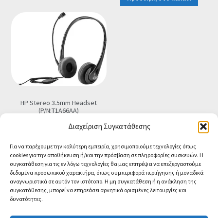
€59.00.
είναι:
€25.90.
HP Stereo 3.5mm Headset
(P/N:T1A66AA)
€
15.90
Τελική τιμή
Διαχείριση Συγκατάθεσης
Προσθήκη στο καλάθι
Για να παρέχουμε την καλύτερη εμπειρία, χρησιμοποιούμε τεχνολογίες όπως
cookies για την αποθήκευση ή/και την πρόσβαση σε πληροφορίες συσκευών. Η
συγκατάθεση για τις εν λόγω τεχνολογίες θα μας επιτρέψει να επεξεργαστούμε
δεδομένα προσωπικού χαρακτήρα, όπως συμπεριφορά περιήγησης ή μοναδικά
αναγνωριστικά σε αυτόν τον ιστότοπο. Η μη συγκατάθεση ή η ανάκληση της
συγκατάθεσης, μπορεί να επηρεάσει αρνητικά ορισμένες λειτουργίες και
δυνατότητες.
© CA-MICROLAND 2026