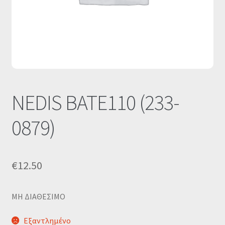
Οι Συνεργασίες μας
Καλάθι
Ολοκλήρωση παραγγελίας
Σύνδεση
NEDIS BATE110 (233-
0879)
€
12.50
MΗ ΔΙΑΘΕΣΙΜΟ
Εξαντλημένο