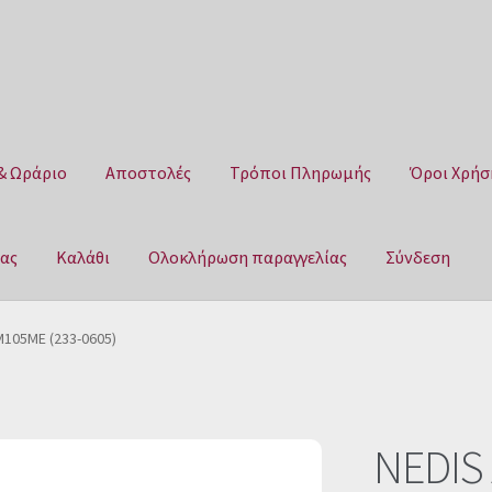
& Ωράριο
Αποστολές
Τρόποι Πληρωμής
Όροι Χρήσ
μας
Καλάθι
Ολοκλήρωση παραγγελίας
Σύνδεση
Αποστολές
Τρόποι Πληρωμής
Όροι Χρήσης
Πολιτική επιστροφ
105ME (233-0605)
αγγελίας
Σύνδεση
NEDIS