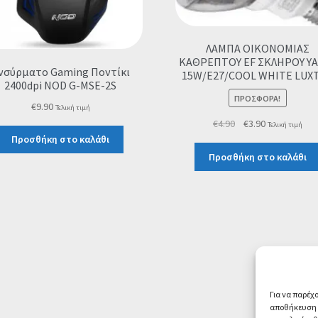
ΛΑΜΠΑ ΟΙΚΟΝΟΜΙΑΣ
ΚΑΘΡΕΠΤΟΥ EF ΣΚΛΗΡΟΥ Υ
νσύρματο Gaming Ποντίκι
15W/E27/COOL WHITE LUX
2400dpi NOD G-MSE-2S
ΠΡΟΣΦΟΡΆ!
€
9.90
Τελική τιμή
Original
Η
€
4.90
€
3.90
Τελική τιμή
price
τρέχουσα
Προσθήκη στο καλάθι
was:
τιμή
Προσθήκη στο καλάθι
€4.90.
είναι:
€3.90.
Για να παρέχ
αποθήκευση ή