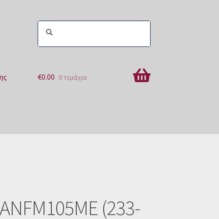
ης
€
0.00
0 τεμάχια
ών
 ANFM105ME (233-