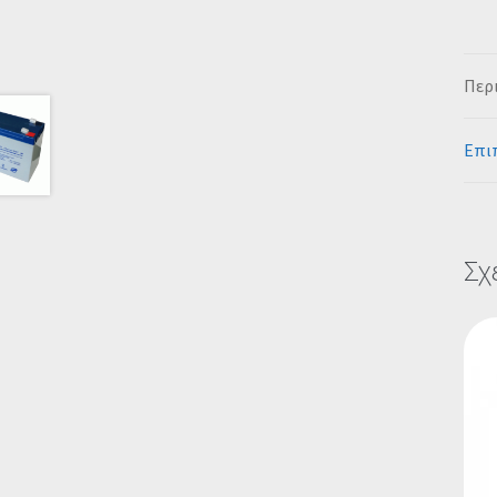
Περ
Επι
Σχ