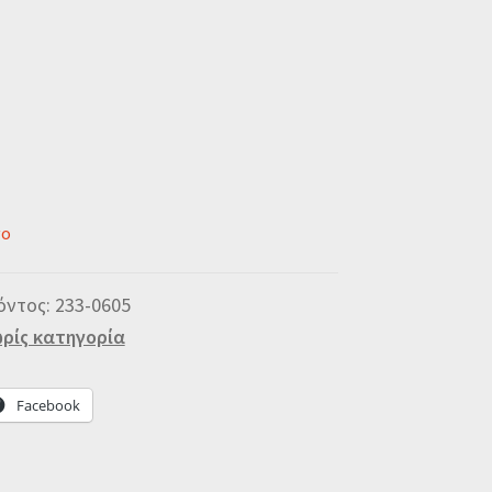
νο
όντος:
233-0605
ρίς κατηγορία
Facebook