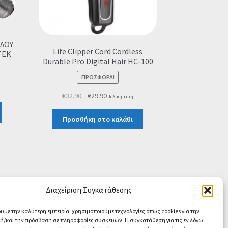
ΑΛΟΥ
Life Clipper Cord Cordless
TEK
Durable Pro Digital Hair HC-100
ΠΡΟΣΦΟΡΆ!
Original
Η
€
32.90
€
29.90
Τελική τιμή
price
τρέχουσα
was:
τιμή
Προσθήκη στο καλάθι
€32.90.
είναι:
€29.90.
Διαχείριση Συγκατάθεσης
ουμε την καλύτερη εμπειρία, χρησιμοποιούμε τεχνολογίες όπως cookies για την
/και την πρόσβαση σε πληροφορίες συσκευών. Η συγκατάθεση για τις εν λόγω