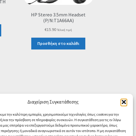
TH
HP Stereo 3.5mm Headset
(P/N:T1A66AA)
€
15.90
Τελική τιμή
Προσθήκη στο καλάθι
Διαχείριση Συγκατάθεσης
ουμε την καλύτερη εμπειρία, χρησιμοποιούμε τεχνολογίες όπως cookies για την
/και την πρόσβαση σε πληροφορίες συσκευών. Η συγκατάθεση για τις εν λόγω
θα μας επιτρέψει να επεξεργαστούμε δεδομένα προσωπικού χαρακτήρα, όπως
περιήγησης ή μοναδικά αναγνωριστικά σε αυτόν τον ιστότοπο. Η μη συγκατάθεση