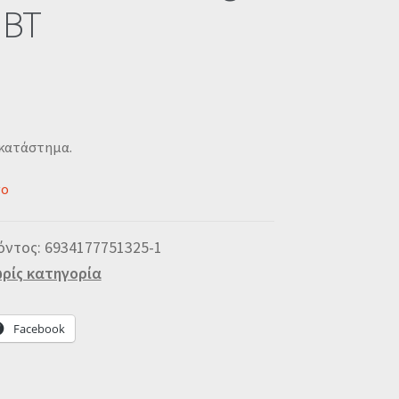
 BT
 κατάστημα.
νο
όντος:
6934177751325-1
ρίς κατηγορία
Facebook