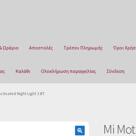
& Ωράριο
Αποστολές
Τρόποι Πληρωμής
Όροι Χρήσ
μας
Καλάθι
Ολοκλήρωση παραγγελίας
Σύνδεση
Αποστολές
Τρόποι Πληρωμής
Όροι Χρήσης
Πολιτική επιστροφ
ctivated Night Light 2 BT
αγγελίας
Σύνδεση
Mi Mot