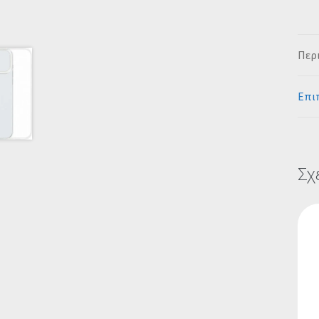
Περ
Επι
Σχ