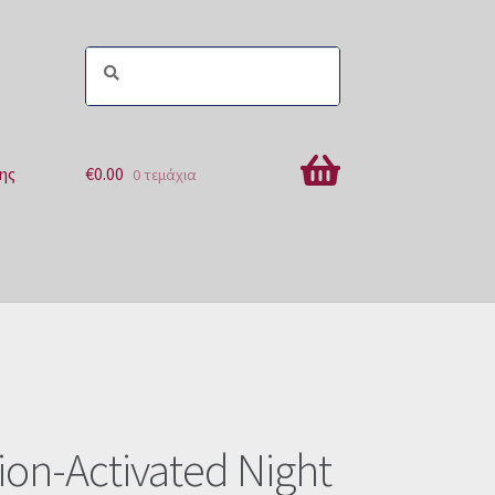
ης
€
0.00
0 τεμάχια
ών
ion-Activated Night