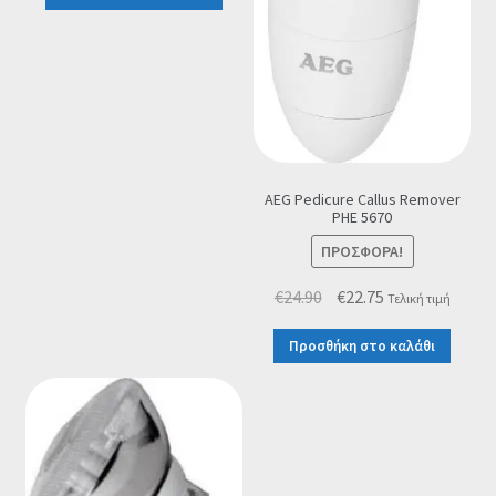
AEG Pedicure Callus Remover
PHE 5670
ΠΡΟΣΦΟΡΆ!
Original
Η
€
24.90
€
22.75
Τελική τιμή
price
τρέχουσα
Προσθήκη στο καλάθι
was:
τιμή
€24.90.
είναι:
€22.75.