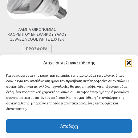
ΛΑΜΠΑ ΟΙΚΟΝΟΜΙΑΣ
ΚΑΘΡΕΠΤΟΥ EF ΣΚΛΗΡΟΥ ΥΑΛΟΥ
15W/E27/COOL WHITE LUXTEK
ΠΡΟΣΦΟΡΆ!
Original
Η
€
4.90
€
3.90
Τελική τιμή
Διαχείριση Συγκατάθεσης
price
τρέχουσα
Προσθήκη στο καλάθι
Για να παρέχουμε την καλύτερη εμπειρία, χρησιμοποιούμε τεχνολογίες όπως
was:
τιμή
cookies για την αποθήκευση ή/και την πρόσβαση σε πληροφορίες συσκευών. Η
€4.90.
είναι:
συγκατάθεση για τις εν λόγω τεχνολογίες θα μας επιτρέψει να επεξεργαστούμε
€3.90.
δεδομένα προσωπικού χαρακτήρα, όπως συμπεριφορά περιήγησης ή μοναδικά
αναγνωριστικά σε αυτόν τον ιστότοπο. Η μη συγκατάθεση ή η ανάκληση της
συγκατάθεσης, μπορεί να επηρεάσει αρνητικά ορισμένες λειτουργίες και
δυνατότητες.
© CA-MICROLAND 2026
Powered by
Papaki Managed WordPress with
Αποδοχή
WooCommerce