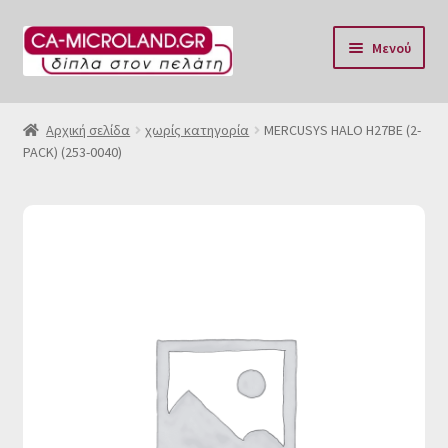
Απευθείας
Μετάβαση
Μενού
μετάβαση
σε
στην
περιεχόμενο
Αρχική
πλοήγηση
Αρχική σελίδα
χωρίς κατηγορία
MERCUSYS HALO H27BE (2-
PACK) (253-0040)
Η Eταιρία μας
Επικοινωνία & Ωράριο
Αποστολές
Τρόποι Πληρωμής
Όροι Χρήσης
Πολιτική επιστροφών