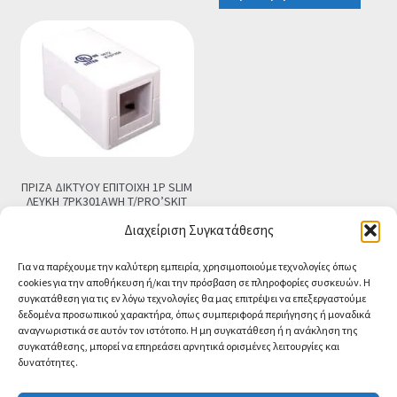
€59.00.
είναι:
€25.90.
ΠΡΙΖΑ ΔΙΚΤΥΟΥ ΕΠΙΤΟΙΧΗ 1P SLIM
ΛΕΥΚΗ 7PK301AWH T/PRO’SKIT
€
1.90
Τελική τιμή
Διαχείριση Συγκατάθεσης
Προσθήκη στο καλάθι
Για να παρέχουμε την καλύτερη εμπειρία, χρησιμοποιούμε τεχνολογίες όπως
cookies για την αποθήκευση ή/και την πρόσβαση σε πληροφορίες συσκευών. Η
συγκατάθεση για τις εν λόγω τεχνολογίες θα μας επιτρέψει να επεξεργαστούμε
δεδομένα προσωπικού χαρακτήρα, όπως συμπεριφορά περιήγησης ή μοναδικά
αναγνωριστικά σε αυτόν τον ιστότοπο. Η μη συγκατάθεση ή η ανάκληση της
συγκατάθεσης, μπορεί να επηρεάσει αρνητικά ορισμένες λειτουργίες και
δυνατότητες.
© CA-MICROLAND 2026