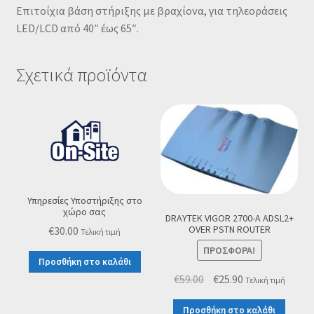
Επιτοίχια βάση στήριξης με βραχίονα, για τηλεοράσεις
LED/LCD από 40″ έως 65″.
Σχετικά προϊόντα
Υπηρεσίες Υποστήριξης στο
χώρο σας
DRAYTEK VIGOR 2700-A ADSL2+
OVER PSTN ROUTER
€
30.00
Τελική τιμή
ΠΡΟΣΦΟΡΆ!
Προσθήκη στο καλάθι
Original
Η
€
59.00
€
25.90
Τελική τιμή
price
τρέχουσα
Προσθήκη στο καλάθι
was:
τιμή