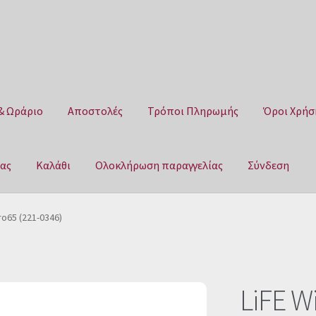
& Ωράριο
Αποστολές
Τρόποι Πληρωμής
Όροι Χρήσ
μας
Καλάθι
Ολοκλήρωση παραγγελίας
Σύνδεση
Αποστολές
Τρόποι Πληρωμής
Όροι Χρήσης
Πολιτική επιστροφ
ro65 (221-0346)
αγγελίας
Σύνδεση
LiFE W