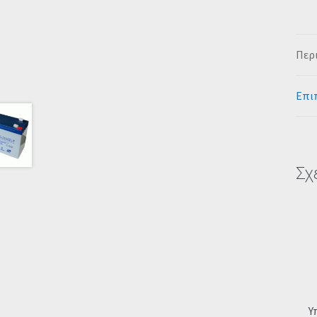
Περ
Επι
Σχ
Υ