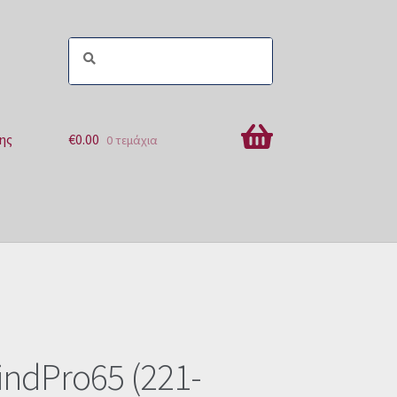
ης
€
0.00
0 τεμάχια
ών
indPro65 (221-