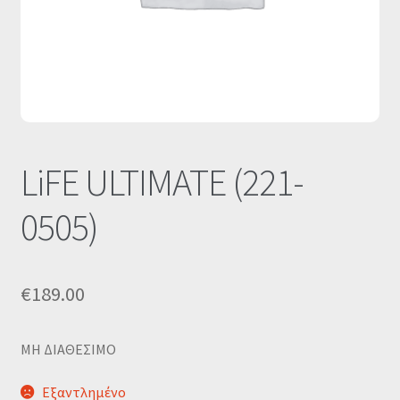
Οι Συνεργασίες μας
Καλάθι
Ολοκλήρωση παραγγελίας
Σύνδεση
LiFE ULTIMATE (221-
0505)
€
189.00
MΗ ΔΙΑΘΕΣΙΜΟ
Εξαντλημένο