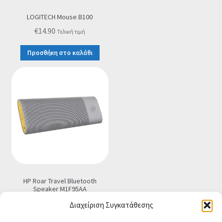
LOGITECH Mouse B100
€
14.90
Τελική τιμή
Προσθήκη στο καλάθι
HP Roar Travel Bluetooth
Speaker M1F95AA
€
37.90
Τελική τιμή
Διαχείριση Συγκατάθεσης