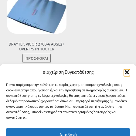
DRAYTEK VIGOR 2700-A ADSL2+
OVER PSTN ROUTER
ΠΡΟΣΦΟΡΆ!
Original
Η
€
59.00
€
25.90
Τελική τιμή
Διαχείριση Συγκατάθεσης
price
τρέχουσα
Προσθήκη στο καλάθι
Για να παρέχουμε την καλύτερη εμπειρία, χρησιμοποιούμε τεχνολογίες όπως
was:
τιμή
cookies για την αποθήκευση ή/και την πρόσβαση σε πληροφορίες συσκευών. Η
€59.00.
είναι:
συγκατάθεση για τις εν λόγω τεχνολογίες θα μας επιτρέψει να επεξεργαστούμε
€25.90.
δεδομένα προσωπικού χαρακτήρα, όπως συμπεριφορά περιήγησης ή μοναδικά
αναγνωριστικά σε αυτόν τον ιστότοπο. Η μη συγκατάθεση ή η ανάκληση της
συγκατάθεσης, μπορεί να επηρεάσει αρνητικά ορισμένες λειτουργίες και
δυνατότητες.
© CA-MICROLAND 2026
Powered by
Papaki Managed WordPress with
Αποδοχή