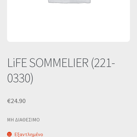
Οι Συνεργασίες μας
Καλάθι
Ολοκλήρωση παραγγελίας
Σύνδεση
LiFE SOMMELIER (221-
0330)
€
24.90
MΗ ΔΙΑΘΕΣΙΜΟ
Εξαντλημένο