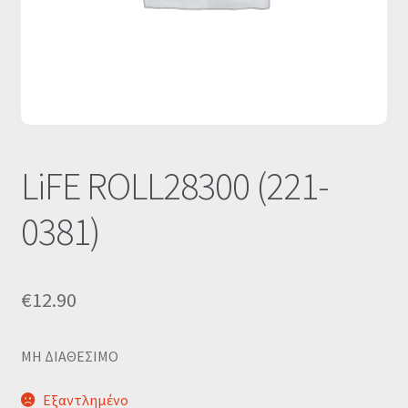
Οι Συνεργασίες μας
Καλάθι
Ολοκλήρωση παραγγελίας
Σύνδεση
LiFE ROLL28300 (221-
0381)
€
12.90
MΗ ΔΙΑΘΕΣΙΜΟ
Εξαντλημένο