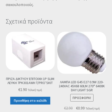
σακουλοποιούς.
Σχετικά προϊόντα
ΠΡΙΖΑ ΔΙΚΤΥΟΥ ΕΠΙΤΟΙΧΗ 1P SLIM
ΛΑΜΠΑ LED G45 E27 0.9W 220-
ΛΕΥΚΗ 7PK301AWH T/PRO’SKIT
240VAC 45X68 60LM 270° 6400K
€
1.90
DAY LIGHT SGR
Τελική τιμή
ΠΡΟΣΦΟΡΆ!
Προσθήκη στο καλάθι
Original
Η
€
2.90
€
0.99
Τελική τιμή