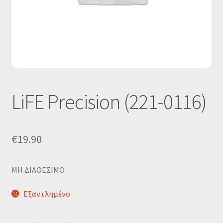
Οι Συνεργασίες μας
Καλάθι
Ολοκλήρωση παραγγελίας
Σύνδεση
LiFE Precision (221-0116)
€
19.90
MΗ ΔΙΑΘΕΣΙΜΟ
Εξαντλημένο