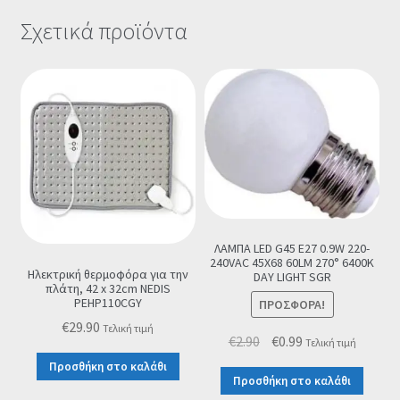
Σχετικά προϊόντα
ΛΑΜΠΑ LED G45 E27 0.9W 220-
240VAC 45X68 60LM 270° 6400K
Ηλεκτρική θερμοφόρα για την
DAY LIGHT SGR
πλάτη, 42 x 32cm NEDIS
PEHP110CGY
ΠΡΟΣΦΟΡΆ!
€
29.90
Τελική τιμή
Original
Η
€
2.90
€
0.99
Τελική τιμή
price
τρέχουσα
Προσθήκη στο καλάθι
Προσθήκη στο καλάθι
was:
τιμή