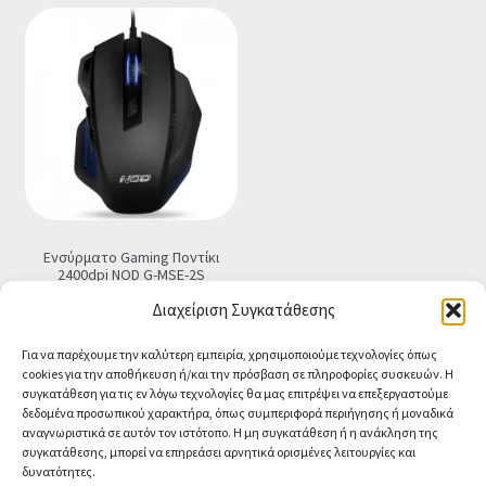
€2.90.
είναι:
€0.99.
Ενσύρματο Gaming Ποντίκι
2400dpi NOD G-MSE-2S
€
9.90
Τελική τιμή
Διαχείριση Συγκατάθεσης
Προσθήκη στο καλάθι
Για να παρέχουμε την καλύτερη εμπειρία, χρησιμοποιούμε τεχνολογίες όπως
cookies για την αποθήκευση ή/και την πρόσβαση σε πληροφορίες συσκευών. Η
συγκατάθεση για τις εν λόγω τεχνολογίες θα μας επιτρέψει να επεξεργαστούμε
δεδομένα προσωπικού χαρακτήρα, όπως συμπεριφορά περιήγησης ή μοναδικά
αναγνωριστικά σε αυτόν τον ιστότοπο. Η μη συγκατάθεση ή η ανάκληση της
συγκατάθεσης, μπορεί να επηρεάσει αρνητικά ορισμένες λειτουργίες και
δυνατότητες.