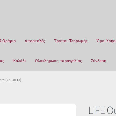
& Ωράριο
Αποστολές
Τρόποι Πληρωμής
Όροι Χρήσ
μας
Καλάθι
Ολοκλήρωση παραγγελίας
Σύνδεση
Αποστολές
Τρόποι Πληρωμής
Όροι Χρήσης
Πολιτική επιστροφ
ors (221-0113)
αγγελίας
Σύνδεση
LiFE O