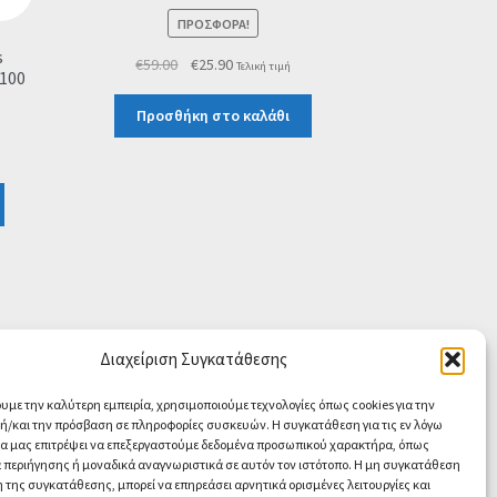
ΠΡΟΣΦΟΡΆ!
s
Original
Η
€
59.00
€
25.90
Τελική τιμή
-100
price
τρέχουσα
was:
τιμή
Προσθήκη στο καλάθι
€59.00.
είναι:
€25.90.
Διαχείριση Συγκατάθεσης
ουμε την καλύτερη εμπειρία, χρησιμοποιούμε τεχνολογίες όπως cookies για την
/και την πρόσβαση σε πληροφορίες συσκευών. Η συγκατάθεση για τις εν λόγω
θα μας επιτρέψει να επεξεργαστούμε δεδομένα προσωπικού χαρακτήρα, όπως
περιήγησης ή μοναδικά αναγνωριστικά σε αυτόν τον ιστότοπο. Η μη συγκατάθεση
 της συγκατάθεσης, μπορεί να επηρεάσει αρνητικά ορισμένες λειτουργίες και