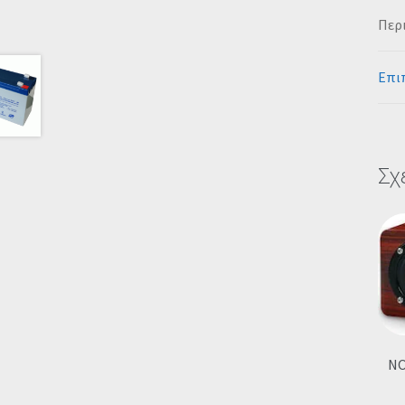
Περ
Επι
Σχ
N