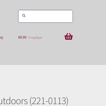
ης
€
0.00
0 τεμάχια
ών
utdoors (221-0113)