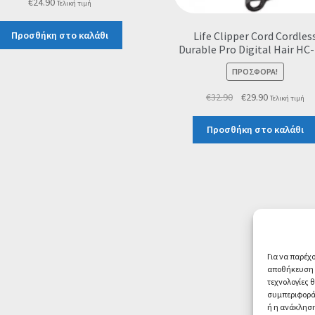
€
24.90
Τελική τιμή
Life Clipper Cord Cordles
Προσθήκη στο καλάθι
Durable Pro Digital Hair HC
ΠΡΟΣΦΟΡΆ!
Original
Η
€
32.90
€
29.90
Τελική τιμή
price
τρέχουσα
was:
τιμή
Προσθήκη στο καλάθι
€32.90.
είναι:
€29.90.
Για να παρέχ
αποθήκευση ή
τεχνολογίες 
συμπεριφορά 
ή η ανάκληση